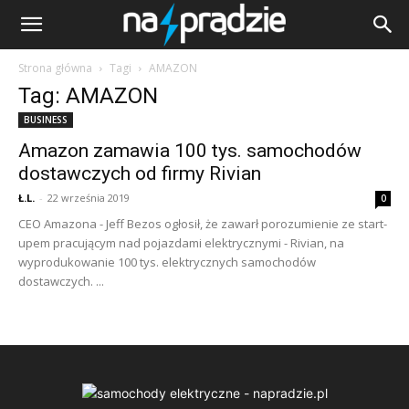
Strona główna
Tagi
AMAZON
Tag: AMAZON
BUSINESS
Amazon zamawia 100 tys. samochodów
dostawczych od firmy Rivian
Ł.L.
-
22 września 2019
0
CEO Amazona - Jeff Bezos ogłosił, że zawarł porozumienie ze start-
upem pracującym nad pojazdami elektrycznymi - Rivian, na
wyprodukowanie 100 tys. elektrycznych samochodów
dostawczych. ...