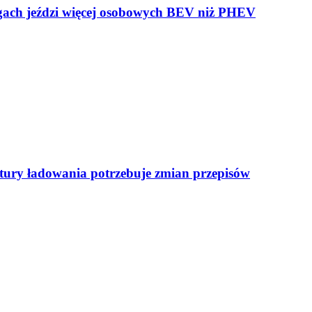
ogach jeździ więcej osobowych BEV niż PHEV
uktury ładowania potrzebuje zmian przepisów