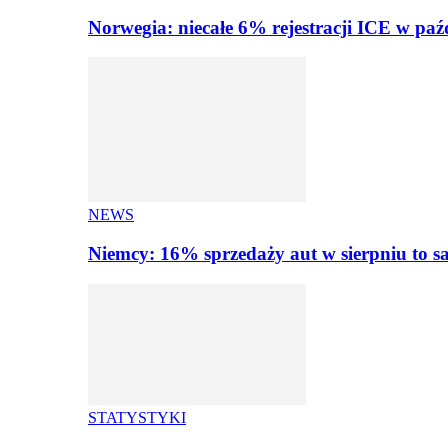
Norwegia: niecałe 6% rejestracji ICE w paź
NEWS
Niemcy: 16% sprzedaży aut w sierpniu to
STATYSTYKI