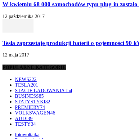
W kwietniu 68 000 samochodów typu plug-in zostało 
12 października 2017
Tesla zaprzestaje produkcji baterii o pojemności 90 
12 maja 2017
POPULARNE KATEGORIE
NEWS
222
TESLA
201
STACJE ŁADOWANIA
154
BUSINESS
85
STATYSTYKI
82
PREMIERY
74
VOLKSWAGEN
46
AUDI
39
TESTY
34
fotowoltaika