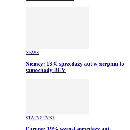
NEWS
Niemcy: 16% sprzedaży aut w sierpniu to
samochody BEV
STATYSTYKI
Europa: 19% wzrost sprzedaży aut