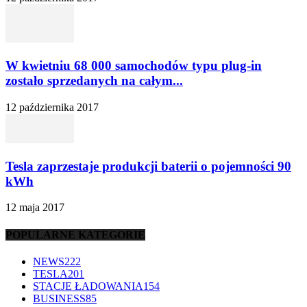
W kwietniu 68 000 samochodów typu plug-in
zostało sprzedanych na całym...
12 października 2017
Tesla zaprzestaje produkcji baterii o pojemności 90
kWh
12 maja 2017
POPULARNE KATEGORIE
NEWS
222
TESLA
201
STACJE ŁADOWANIA
154
BUSINESS
85