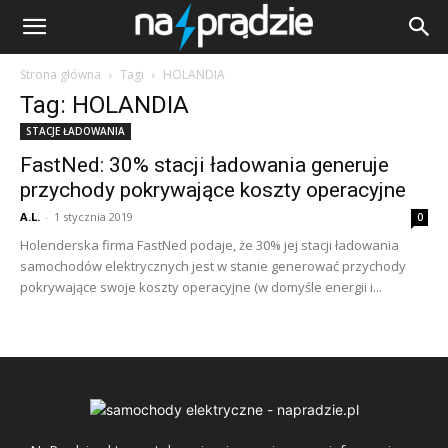
Strona główna
Tagi
HOLANDIA
Tag: HOLANDIA
STACJE ŁADOWANIA
FastNed: 30% stacji ładowania generuje
przychody pokrywające koszty operacyjne
A.L.
-
1 stycznia 2019
0
Holenderska firma FastNed podaje, że 30% jej stacji ładowania
samochodów elektrycznych jest w stanie generować przychody
pokrywające swoje koszty operacyjne (w domyśle energii i...