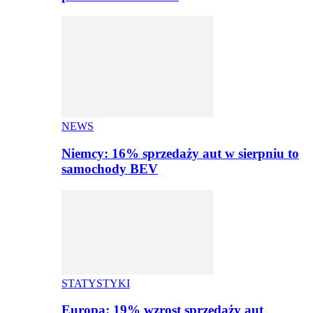
NEWS
Niemcy: 16% sprzedaży aut w sierpniu to
samochody BEV
STATYSTYKI
Europa: 19% wzrost sprzedaży aut