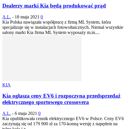
Dealerzy marki Kia będą produkować prąd
A.L.
-
18 maja 2021
0
Kia Polska nawiązała współpracę z firmą ML System, która
specjalizuje się w instalacjach fotowoltaicznych. Niemal wszystkie
salony marki Kia firma ML System wyposaży m.in....
KIA
Kia ogłasza ceny EV6 i rozpoczyna przedsprzedaż
elektrycznego sportowego crossovera
A.L.
-
6 maja 2021
0
Kia opublikowała cennik elektrycznego EV6 w Polsce. Ceny EV6
zaczynają się od 179 900 zł za 170-konną wersję z napędem na
tylne koła i z...