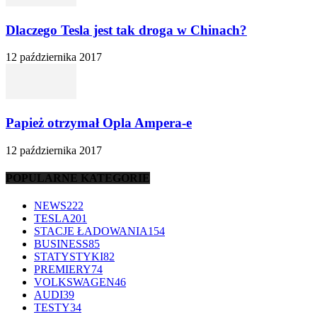
Dlaczego Tesla jest tak droga w Chinach?
12 października 2017
Papież otrzymał Opla Ampera-e
12 października 2017
POPULARNE KATEGORIE
NEWS
222
TESLA
201
STACJE ŁADOWANIA
154
BUSINESS
85
STATYSTYKI
82
PREMIERY
74
VOLKSWAGEN
46
AUDI
39
TESTY
34