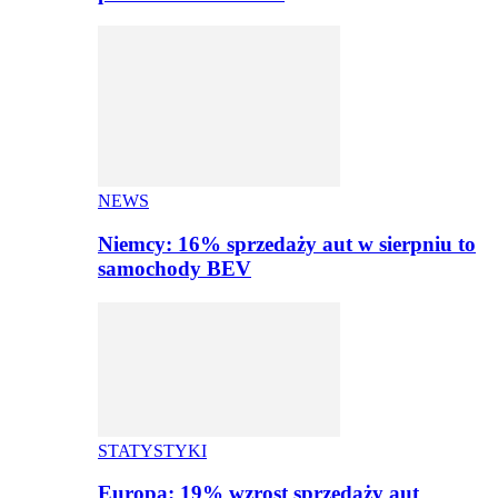
NEWS
Niemcy: 16% sprzedaży aut w sierpniu to
samochody BEV
STATYSTYKI
Europa: 19% wzrost sprzedaży aut