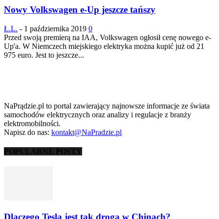
Nowy Volkswagen e-Up jeszcze tańszy
Ł.L.
-
1 października 2019
0
Przed swoją premierą na IAA, Volkswagen ogłosił cenę nowego e-
Up'a. W Niemczech miejskiego elektryka można kupić już od 21
975 euro. Jest to jeszcze...
NaPrądzie.pl to portal zawierający najnowsze informacje ze świata
samochodów elektrycznych oraz analizy i regulacje z branży
elektromobilności.
Napisz do nas:
kontakt@NaPradzie.pl
POPULARNE POSTY
Dlaczego Tesla jest tak droga w Chinach?