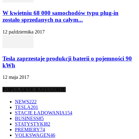
W kwietniu 68 000 samochodów typu plug-in
zostało sprzedanych na całym...
12 października 2017
Tesla zaprzestaje produkcji baterii o pojemności 90
kWh
12 maja 2017
POPULARNE KATEGORIE
NEWS
222
TESLA
201
STACJE ŁADOWANIA
154
BUSINESS
85
STATYSTYKI
82
PREMIERY
74
VOLKSWAGEN
46