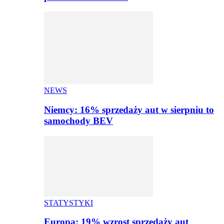
NEWS
Niemcy: 16% sprzedaży aut w sierpniu to
samochody BEV
STATYSTYKI
Europa: 19% wzrost sprzedaży aut