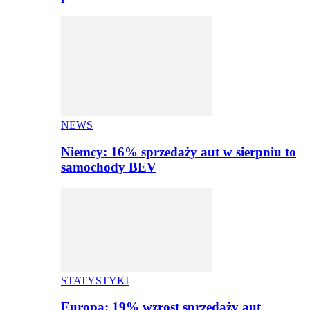
NEWS
Niemcy: 16% sprzedaży aut w sierpniu to
samochody BEV
STATYSTYKI
Europa: 19% wzrost sprzedaży aut