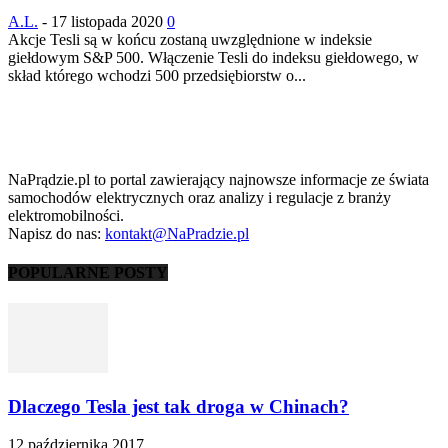
A.L.
-
17 listopada 2020
0
Akcje Tesli są w końcu zostaną uwzględnione w indeksie
giełdowym S&P 500. Włączenie Tesli do indeksu giełdowego, w
skład którego wchodzi 500 przedsiębiorstw o...
NaPrądzie.pl to portal zawierający najnowsze informacje ze świata
samochodów elektrycznych oraz analizy i regulacje z branży
elektromobilności.
Napisz do nas:
kontakt@NaPradzie.pl
POPULARNE POSTY
Dlaczego Tesla jest tak droga w Chinach?
12 października 2017