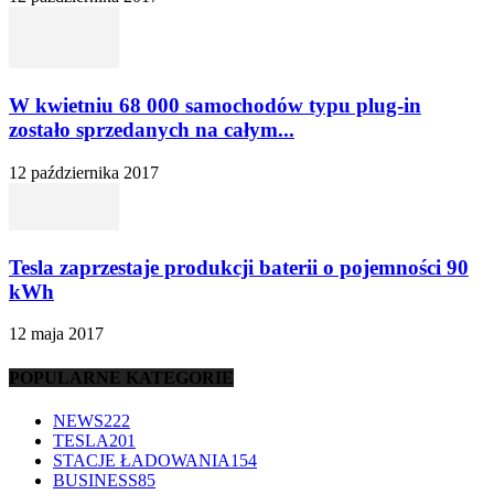
W kwietniu 68 000 samochodów typu plug-in
zostało sprzedanych na całym...
12 października 2017
Tesla zaprzestaje produkcji baterii o pojemności 90
kWh
12 maja 2017
POPULARNE KATEGORIE
NEWS
222
TESLA
201
STACJE ŁADOWANIA
154
BUSINESS
85