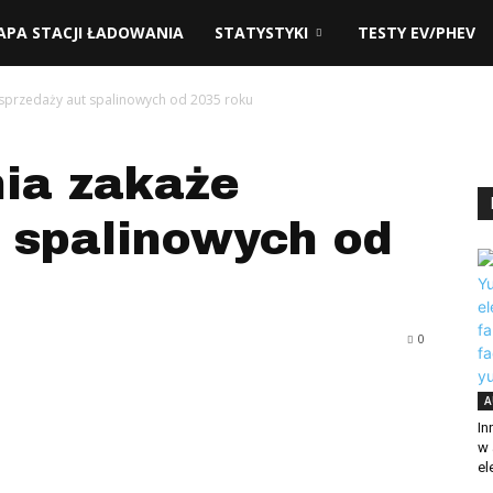
adzie.pl
APA STACJI ŁADOWANIA
STATYSTYKI
TESTY EV/PHEV
 sprzedaży aut spalinowych od 2035 roku
nia zakaże
 spalinowych od
0
A
In
w 
el