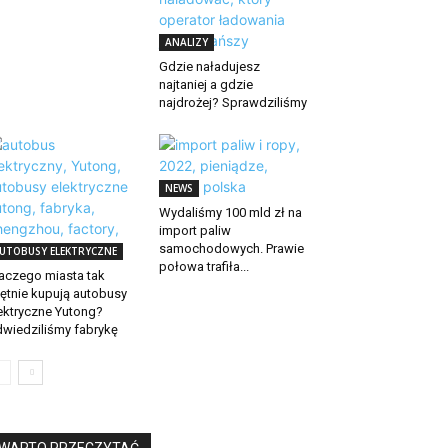
ANALIZY
Gdzie naładujesz
najtaniej a gdzie
najdrożej? Sprawdziliśmy
NEWS
Wydaliśmy 100 mld zł na
import paliw
samochodowych. Prawie
UTOBUSY ELEKTRYCZNE
połowa trafiła...
aczego miasta tak
ętnie kupują autobusy
ektryczne Yutong?
wiedziliśmy fabrykę