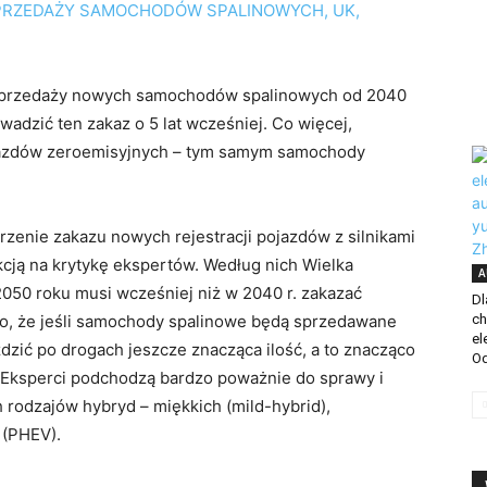
ć sprzedaży nowych samochodów spalinowych od 2040
adzić ten zakaz o 5 lat wcześniej. Co więcej,
ojazdów zeroemisyjnych – tym samym samochody
zenie zakazu nowych rejestracji pojazdów z silnikami
ją na krytykę ekspertów. Według nich Wielka
A
2050 roku musi wcześniej niż w 2040 r. zakazać
Dl
 to, że jeśli samochody spalinowe będą sprzedawane
ch
el
dzić po drogach jeszcze znacząca ilość, a to znacząco
Od
. Eksperci podchodzą bardzo poważnie do sprawy i
 rodzajów hybryd – miękkich (mild-hybrid),
 (PHEV).