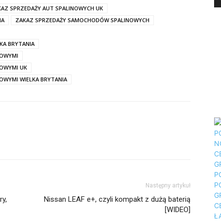
KAZ SPRZEDAŻY AUT SPALINOWYCH UK
IA
ZAKAZ SPRZEDAŻY SAMOCHODÓW SPALINOWYCH
KA BRYTANIA
NOWYMI
NOWYMI UK
OWYMI WIELKA BRYTANIA
Następny artykuł
ry,
Nissan LEAF e+, czyli kompakt z dużą baterią
[WIDEO]