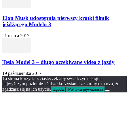
Elon Musk udostępnia pierwszy krótki filmik
jeżdżącego Modelu 3
21 marca 2017
Tesla Model 3 – długo oczekiwane video z jazdy
19 października 2017
Ta strona korzysta z ciasteczek aby świadczyć usługi na
najwyższym poziomie. Dalsze korzystanie ze strony oznacza, że
zgadzasz się na ich użycie.
Zgoda
Polityka prywatności