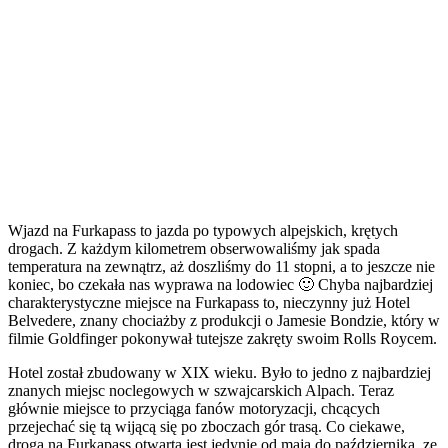
Wjazd na Furkapass to jazda po typowych alpejskich, krętych
drogach. Z każdym kilometrem obserwowaliśmy jak spada
temperatura na zewnątrz, aż doszliśmy do 11 stopni, a to jeszcze nie
koniec, bo czekała nas wyprawa na lodowiec 🙂 Chyba najbardziej
charakterystyczne miejsce na Furkapass to, nieczynny już Hotel
Belvedere, znany chociażby z produkcji o Jamesie Bondzie, który w
filmie Goldfinger pokonywał tutejsze zakręty swoim Rolls Roycem.
Hotel został zbudowany w XIX wieku. Było to jedno z najbardziej
znanych miejsc noclegowych w szwajcarskich Alpach. Teraz
głównie miejsce to przyciąga fanów motoryzacji, chcących
przejechać się tą wijącą się po zboczach gór trasą. Co ciekawe,
droga na Furkapass otwarta jest jedynie od maja do października, ze