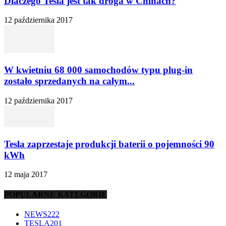
Dlaczego Tesla jest tak droga w Chinach?
12 października 2017
W kwietniu 68 000 samochodów typu plug-in
zostało sprzedanych na całym...
12 października 2017
Tesla zaprzestaje produkcji baterii o pojemności 90
kWh
12 maja 2017
POPULARNE KATEGORIE
NEWS
222
TESLA
201