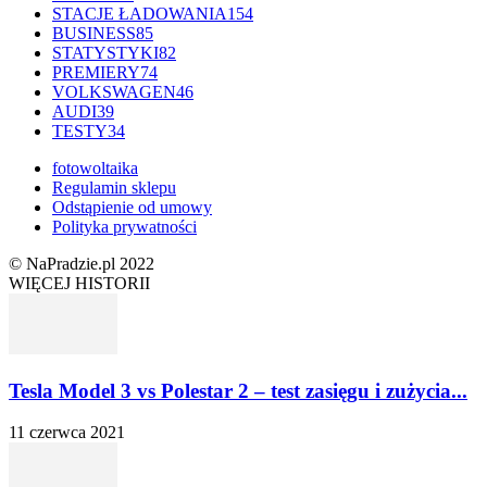
STACJE ŁADOWANIA
154
BUSINESS
85
STATYSTYKI
82
PREMIERY
74
VOLKSWAGEN
46
AUDI
39
TESTY
34
fotowoltaika
Regulamin sklepu
Odstąpienie od umowy
Polityka prywatności
© NaPradzie.pl 2022
WIĘCEJ HISTORII
Tesla Model 3 vs Polestar 2 – test zasięgu i zużycia...
11 czerwca 2021