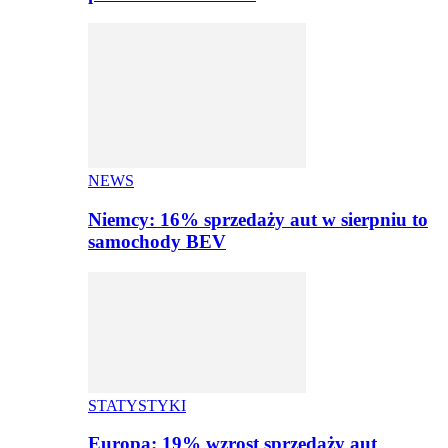
NEWS
Niemcy: 16% sprzedaży aut w sierpniu to
samochody BEV
STATYSTYKI
Europa: 19% wzrost sprzedaży aut