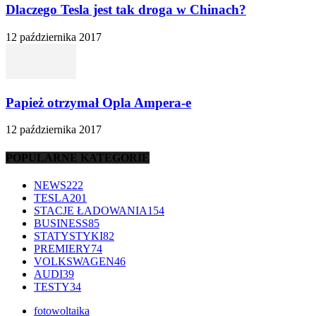
Dlaczego Tesla jest tak droga w Chinach?
12 października 2017
Papież otrzymał Opla Ampera-e
12 października 2017
POPULARNE KATEGORIE
NEWS
222
TESLA
201
STACJE ŁADOWANIA
154
BUSINESS
85
STATYSTYKI
82
PREMIERY
74
VOLKSWAGEN
46
AUDI
39
TESTY
34
fotowoltaika