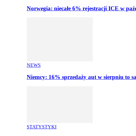
Norwegia: niecałe 6% rejestracji ICE w paź
NEWS
Niemcy: 16% sprzedaży aut w sierpniu to
STATYSTYKI