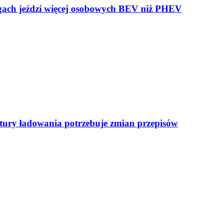
ogach jeździ więcej osobowych BEV niż PHEV
uktury ładowania potrzebuje zmian przepisów