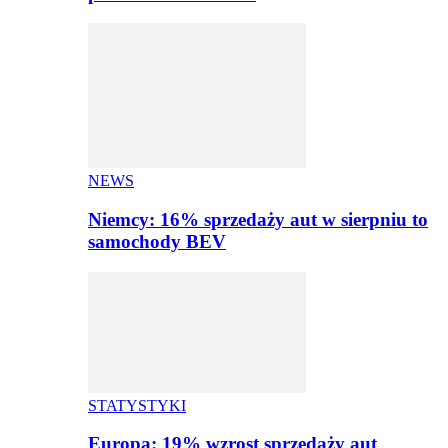
NEWS
Niemcy: 16% sprzedaży aut w sierpniu to
samochody BEV
STATYSTYKI
Europa: 19% wzrost sprzedaży aut