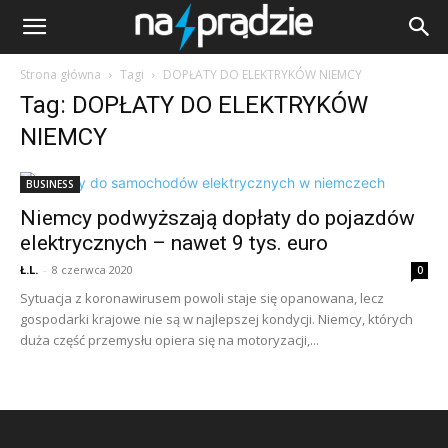
Strona główna
Tagi
DOPŁATY DO ELEKTRYKÓW NIEMCY
Tag: DOPŁATY DO ELEKTRYKÓW
NIEMCY
BUSINESS
Niemcy podwyższają dopłaty do pojazdów
elektrycznych – nawet 9 tys. euro
Ł.L.
-
8 czerwca 2020
0
Sytuacja z koronawirusem powoli staje się opanowana, lecz
gospodarki krajowe nie są w najlepszej kondycji. Niemcy, których
duża część przemysłu opiera się na motoryzacji,...