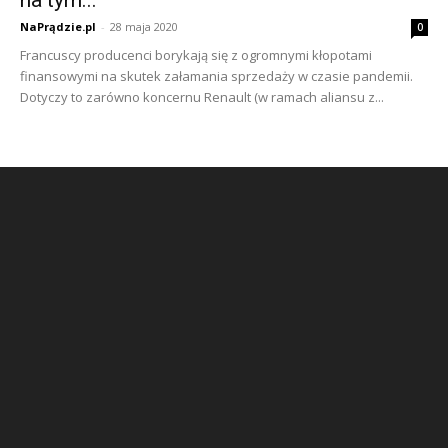
na tym...
NaPrądzie.pl
-
28 maja 2020
0
Francuscy producenci borykają się z ogromnymi kłopotami
finansowymi na skutek załamania sprzedaży w czasie pandemii.
Dotyczy to zarówno koncernu Renault (w ramach aliansu z...