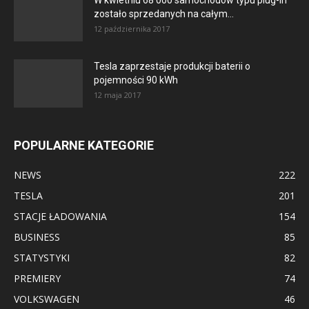
W kwietniu 68 000 samochodów typu plug-in
zostało sprzedanych na całym...
12 października 2017
Tesla zaprzestaje produkcji baterii o
pojemności 90 kWh
12 maja 2017
POPULARNE KATEGORIE
NEWS
222
TESLA
201
STACJE ŁADOWANIA
154
BUSINESS
85
STATYSTYKI
82
PREMIERY
74
VOLKSWAGEN
46