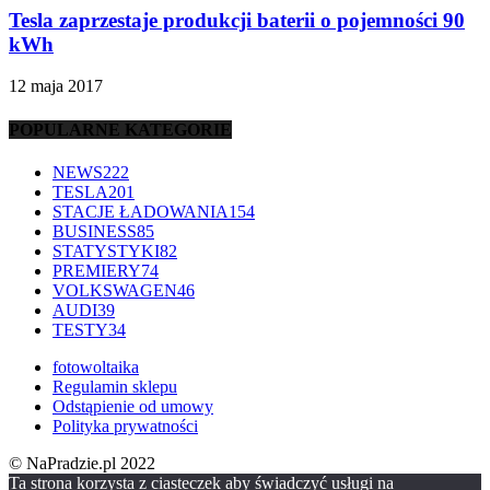
Tesla zaprzestaje produkcji baterii o pojemności 90
kWh
12 maja 2017
POPULARNE KATEGORIE
NEWS
222
TESLA
201
STACJE ŁADOWANIA
154
BUSINESS
85
STATYSTYKI
82
PREMIERY
74
VOLKSWAGEN
46
AUDI
39
TESTY
34
fotowoltaika
Regulamin sklepu
Odstąpienie od umowy
Polityka prywatności
© NaPradzie.pl 2022
Ta strona korzysta z ciasteczek aby świadczyć usługi na