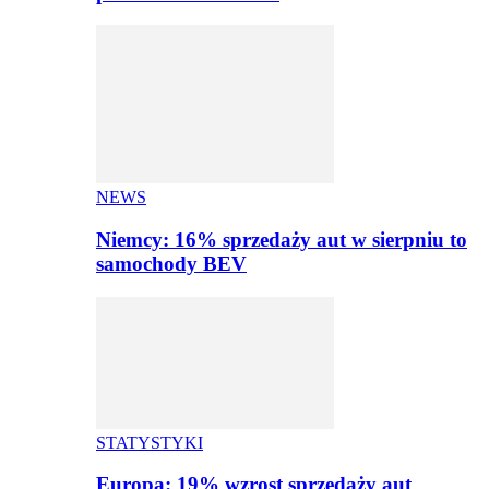
NEWS
Niemcy: 16% sprzedaży aut w sierpniu to
samochody BEV
STATYSTYKI
Europa: 19% wzrost sprzedaży aut