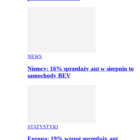
NEWS
Niemcy: 16% sprzedaży aut w sierpniu to
samochody BEV
STATYSTYKI
Europa: 19% wzrost sprzedaży aut