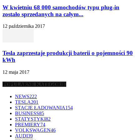
W kwietniu 68 000 samochodów typu plug-in
zostało sprzedanych na całym...
12 października 2017
Tesla zaprzestaje produkcji baterii o pojemności 90
kWh
12 maja 2017
POPULARNE KATEGORIE
NEWS
222
TESLA
201
STACJE ŁADOWANIA
154
BUSINESS
85
STATYSTYKI
82
PREMIERY
74
VOLKSWAGEN
46
AUDI
39