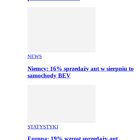
NEWS
Niemcy: 16% sprzedaży aut w sierpniu to
samochody BEV
STATYSTYKI
Europa: 19% wzrost sprzedaży aut