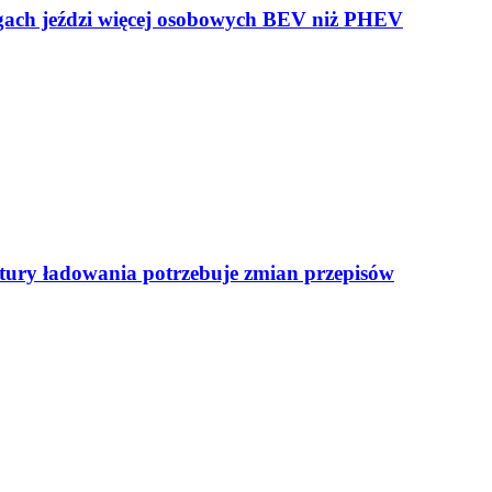
ogach jeździ więcej osobowych BEV niż PHEV
uktury ładowania potrzebuje zmian przepisów