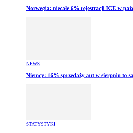
Norwegia: niecałe 6% rejestracji ICE w paź
NEWS
Niemcy: 16% sprzedaży aut w sierpniu to
STATYSTYKI