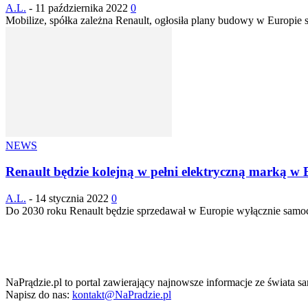
A.L.
-
11 października 2022
0
Mobilize, spółka zależna Renault, ogłosiła plany budowy w Europie si
NEWS
Renault będzie kolejną w pełni elektryczną marką w 
A.L.
-
14 stycznia 2022
0
Do 2030 roku Renault będzie sprzedawał w Europie wyłącznie samoch
NaPrądzie.pl to portal zawierający najnowsze informacje ze świata s
Napisz do nas:
kontakt@NaPradzie.pl