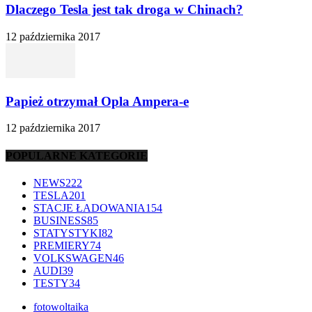
Dlaczego Tesla jest tak droga w Chinach?
12 października 2017
Papież otrzymał Opla Ampera-e
12 października 2017
POPULARNE KATEGORIE
NEWS
222
TESLA
201
STACJE ŁADOWANIA
154
BUSINESS
85
STATYSTYKI
82
PREMIERY
74
VOLKSWAGEN
46
AUDI
39
TESTY
34
fotowoltaika