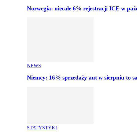
Norwegia: niecałe 6% rejestracji ICE w paź
NEWS
Niemcy: 16% sprzedaży aut w sierpniu to
STATYSTYKI