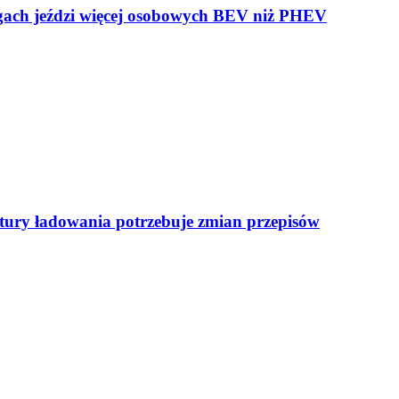
ogach jeździ więcej osobowych BEV niż PHEV
uktury ładowania potrzebuje zmian przepisów