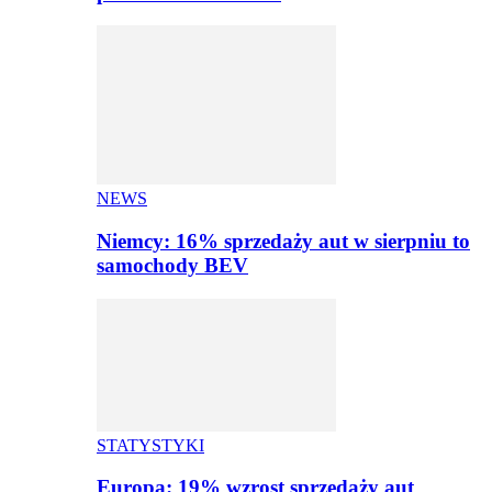
NEWS
Niemcy: 16% sprzedaży aut w sierpniu to
samochody BEV
STATYSTYKI
Europa: 19% wzrost sprzedaży aut