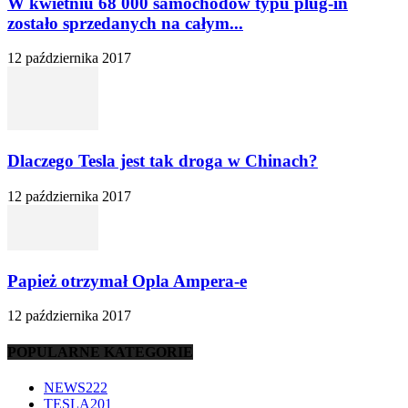
W kwietniu 68 000 samochodów typu plug-in
zostało sprzedanych na całym...
12 października 2017
Dlaczego Tesla jest tak droga w Chinach?
12 października 2017
Papież otrzymał Opla Ampera-e
12 października 2017
POPULARNE KATEGORIE
NEWS
222
TESLA
201