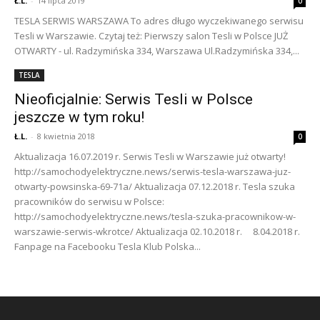
Ł.L.
-
14 lipca 2019
0
TESLA SERWIS WARSZAWA To adres długo wyczekiwanego serwisu
Tesli w Warszawie. Czytaj też: Pierwszy salon Tesli w Polsce JUŻ
OTWARTY - ul. Radzymińska 334, Warszawa Ul.Radzymińska 334,...
TESLA
Nieoficjalnie: Serwis Tesli w Polsce
jeszcze w tym roku!
Ł.L.
-
8 kwietnia 2018
0
Aktualizacja 16.07.2019 r. Serwis Tesli w Warszawie już otwarty!
http://samochodyelektryczne.news/serwis-tesla-warszawa-juz-
otwarty-powsinska-69-71a/ Aktualizacja 07.12.2018 r. Tesla szuka
pracowników do serwisu w Polsce:
http://samochodyelektryczne.news/tesla-szuka-pracownikow-w-
warszawie-serwis-wkrotce/ Aktualizacja 02.10.2018 r. 8.04.2018 r.
Fanpage na Facebooku Tesla Klub Polska...