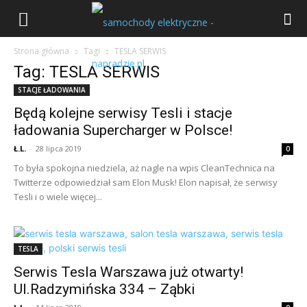
Strona główna
Tagi
TESLA SERWIS
Tag: TESLA SERWIS
STACJE ŁADOWANIA
Będą kolejne serwisy Tesli i stacje
ładowania Supercharger w Polsce!
Ł.L.
-
28 lipca 2019
0
To była spokojna niedziela, aż nagle na wpis CleanTechnica na
Twitterze odpowiedział sam Elon Musk! Elon napisał, że serwisy
Tesli i o wiele więcej...
TESLA
Serwis Tesla Warszawa już otwarty!
Ul.Radzymińska 334 – Ząbki