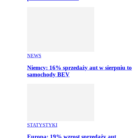
NEWS
Niemcy: 16% sprzedaży aut w sierpniu to
samochody BEV
STATYSTYKI
Europa: 19% wzrost sprzedaży aut