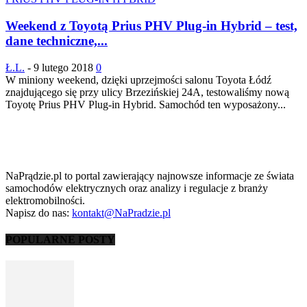
Weekend z Toyotą Prius PHV Plug-in Hybrid – test,
dane techniczne,...
Ł.L.
-
9 lutego 2018
0
W miniony weekend, dzięki uprzejmości salonu Toyota Łódź
znajdującego się przy ulicy Brzezińskiej 24A, testowaliśmy nową
Toyotę Prius PHV Plug-in Hybrid. Samochód ten wyposażony...
NaPrądzie.pl to portal zawierający najnowsze informacje ze świata
samochodów elektrycznych oraz analizy i regulacje z branży
elektromobilności.
Napisz do nas:
kontakt@NaPradzie.pl
POPULARNE POSTY