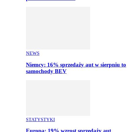
NEWS
Niemcy: 16% sprzedaży aut w sierpniu to
samochody BEV
STATYSTYKI
Europa: 19% wzrost sprzedaży aut