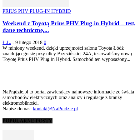
PRIUS PHV PLUG-IN HYBRID
Weekend z Toyotą Prius PHV Plug-in Hybrid – test,
dane techniczne,...
Ł.L.
-
9 lutego 2018
0
W miniony weekend, dzięki uprzejmości salonu Toyota Łódź
znajdującego się przy ulicy Brzezińskiej 24A, testowaliśmy nową
Toyotę Prius PHV Plug-in Hybrid. Samochód ten wyposażony...
NaPrądzie.pl to portal zawierający najnowsze informacje ze świata
samochodów elektrycznych oraz analizy i regulacje z branży
elektromobilności.
Napisz do nas:
kontakt@NaPradzie.pl
POPULARNE POSTY