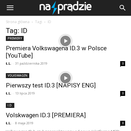
Strona główna
Tagi
ID
Tag: ID
PREMIERY
Premiera Volkswagena ID.3 w Polsce
[YouTube]
Ł.L.
-
31 października 2019
0
VOLKSWAGEN
Pierwszy test ID.3 [NAPISY ENG]
Ł.L.
-
13 lipca 2019
0
I.D.
Volskwagen ID.3 [PREMIERA]
Ł.L.
-
8 maja 2019
0