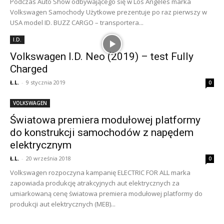
Podczas Auto Show odbywającego się w Los Angeles marka
Volkswagen Samochody Użytkowe prezentuje po raz pierwszy w
USA model ID. BUZZ CARGO – transportera...
I.D.
Volkswagen I.D. Neo (2019) – test Fully
Charged
Ł.L.
-
9 stycznia 2019
0
VOLKSWAGEN
Światowa premiera modułowej platformy
do konstrukcji samochodów z napędem
elektrycznym
Ł.L.
-
20 września 2018
0
Volkswagen rozpoczyna kampanię ELECTRIC FOR ALL marka
zapowiada produkcję atrakcyjnych aut elektrycznych za
umiarkowaną cenę światowa premiera modułowej platformy do
produkcji aut elektrycznych (MEB)...