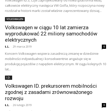
Volkswagen ID.3, czyli zaprojektowany od nowa (platforma MEB),
całkowicie elektryczny następca VW Golfa, który rozpoczyna nowy
rozdział w historii marki został właśnie zaprezentowany dzisiaj...
VOLKSWAGEN
Volkswagen w ciągu 10 lat zamierza
wyprodukować 22 miliony samochodów
elektrycznych
Ł.L.
-
29 marca 2019
0
Koncern Volkswagen wspiera zasadniczą zmianę w dziedzinie
mobilności indywidualnej i konsekwentnie angażuje się w
produkcję pojazdów z napędem elektrycznym. W ciągu kolejnych 10
lat...
I.D.
Volkswagen ID. prekursorem mobilności
zgodnej z zasadami zrównoważonego
rozwoju
Ł.L.
-
26 lutego 2019
0