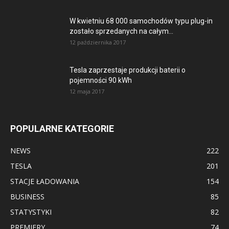
W kwietniu 68 000 samochodów typu plug-in
zostało sprzedanych na całym...
12 października 2017
Tesla zaprzestaje produkcji baterii o
pojemności 90 kWh
12 maja 2017
POPULARNE KATEGORIE
NEWS
222
TESLA
201
STACJE ŁADOWANIA
154
BUSINESS
85
STATYSTYKI
82
PREMIERY
74