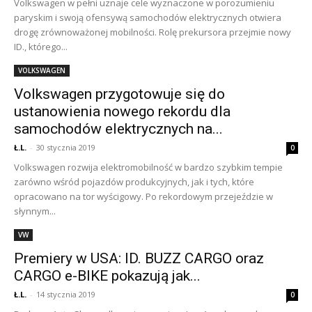
Volkswagen w pełni uznaje cele wyznaczone w porozumieniu
paryskim i swoją ofensywą samochodów elektrycznych otwiera
drogę zrównoważonej mobilności. Rolę prekursora przejmie nowy
ID., którego...
VOLKSWAGEN
Volkswagen przygotowuje się do
ustanowienia nowego rekordu dla
samochodów elektrycznych na...
Ł.L.
-
30 stycznia 2019
0
Volkswagen rozwija elektromobilność w bardzo szybkim tempie
zarówno wśród pojazdów produkcyjnych, jak i tych, które
opracowano na tor wyścigowy. Po rekordowym przejeździe w
słynnym...
VW
Premiery w USA: ID. BUZZ CARGO oraz
CARGO e-BIKE pokazują jak...
Ł.L.
-
14 stycznia 2019
0