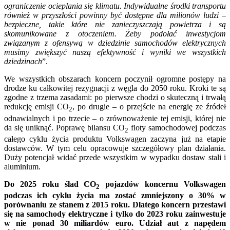
ograniczenie ocieplania się klimatu. Indywidualne środki transportu
również w przyszłości powinny być dostępne dla milionów ludzi –
bezpieczne, takie które nie zanieczyszczają powietrza i są
skomunikowane z otoczeniem. Żeby podołać inwestycjom
związanym z ofensywą w dziedzinie samochodów elektrycznych
musimy zwiększyć naszą efektywność i wyniki we wszystkich
dziedzinach
”.
We wszystkich obszarach koncern poczynił ogromne postępy na
drodze ku całkowitej rezygnacji z węgla do 2050 roku. Kroki te są
zgodne z trzema zasadami: po pierwsze chodzi o skuteczną i trwałą
redukcję emisji CO
, po drugie – o przejście na energię ze źródeł
2
odnawialnych i po trzecie – o zrównoważenie tej emisji, której nie
da się uniknąć. Poprawę bilansu CO
floty samochodowej podczas
2
całego cyklu życia produktu Volkswagen zaczyna już na etapie
dostawców. W tym celu opracowuje szczegółowy plan działania.
Duży potencjał widać przede wszystkim w wypadku dostaw stali i
aluminium.
Do 2025 roku ślad CO
pojazdów koncernu Volkswagen
2
podczas ich cyklu życia ma zostać zmniejszony o 30% w
porównaniu ze stanem z 2015 roku. Dlatego koncern przestawi
się na samochody elektryczne i tylko do 2023 roku zainwestuje
w nie ponad 30 miliardów euro.
Udział aut z napędem