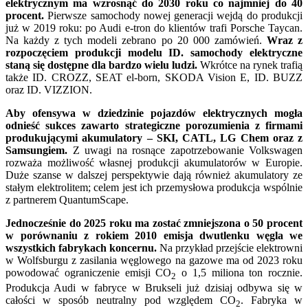
elektrycznym ma wzrosnąć do 2030 roku co najmniej do 40
procent.
Pierwsze samochody nowej generacji wejdą do produkcji
już w 2019 roku: po Audi e-tron do klientów trafi Porsche Taycan.
Na każdy z tych modeli zebrano po 20 000 zamówień.
Wraz z
rozpoczęciem produkcji modelu ID. samochody elektryczne
staną się dostępne dla bardzo wielu ludzi.
Wkrótce na rynek trafią
także ID. CROZZ, SEAT el-born, SKODA Vision E, ID. BUZZ
oraz ID. VIZZION.
Aby ofensywa w dziedzinie pojazdów elektrycznych mogła
odnieść sukces zawarto strategiczne porozumienia z firmami
produkującymi akumulatory – SKI, CATL, LG Chem oraz z
Samsungiem.
Z uwagi na rosnące zapotrzebowanie Volkswagen
rozważa możliwość własnej produkcji akumulatorów w Europie.
Duże szanse w dalszej perspektywie dają również akumulatory ze
stałym elektrolitem; celem jest ich przemysłowa produkcja wspólnie
z partnerem QuantumScape.
Jednocześnie do 2025 roku ma zostać zmniejszona o 50 procent
w porównaniu z rokiem 2010 emisja dwutlenku węgla we
wszystkich fabrykach koncernu.
Na przykład przejście elektrowni
w Wolfsburgu z zasilania węglowego na gazowe ma od 2023 roku
powodować ograniczenie emisji CO
o 1,5 miliona ton rocznie.
2
Produkcja Audi w fabryce w Brukseli już dzisiaj odbywa się w
całości w sposób neutralny pod względem CO
. Fabryka w
2