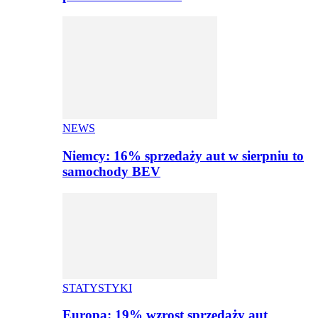
NEWS
Niemcy: 16% sprzedaży aut w sierpniu to
samochody BEV
STATYSTYKI
Europa: 19% wzrost sprzedaży aut