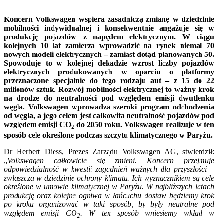
Koncern Volkswagen wspiera zasadniczą zmianę w dziedzinie
mobilności indywidualnej i konsekwentnie angażuje się w
produkcję pojazdów z napędem elektrycznym. W ciągu
kolejnych 10 lat zamierza wprowadzić na rynek niemal 70
nowych modeli elektrycznych – zamiast dotąd planowanych 50.
Spowoduje to w kolejnej dekadzie wzrost liczby pojazdów
elektrycznych produkowanych w oparciu o platformy
przeznaczone specjalnie do tego rodzaju aut – z 15 do 22
milionów sztuk. Rozwój mobilności elektrycznej to ważny krok
na drodze do neutralności pod względem emisji dwutlenku
węgla. Volkswagen wprowadza szeroki program odchodzenia
od węgla, a jego celem jest całkowita neutralność pojazdów pod
względem emisji CO
do 2050 roku. Volkswagen realizuje w ten
2
sposób cele określone podczas szczytu klimatycznego w Paryżu.
Dr Herbert Diess, Prezes Zarządu Volkswagen AG, stwierdził:
„
Volkswagen całkowicie się zmieni. Koncern przejmuje
odpowiedzialność w kwestii zagadnień ważnych dla przyszłości –
zwłaszcza w dziedzinie ochrony klimatu. Ich wyznacznikiem są cele
określone w umowie klimatycznej w Paryżu. W najbliższych latach
produkcję oraz kolejne ogniwa w łańcuchu dostaw będziemy krok
po kroku organizować w taki sposób, by były neutralne pod
względem emisji CO
. W ten sposób wniesiemy wkład w
2