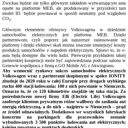
Zwickau będzie nie tylko głównym zakładem wytwarzającym auta
oparte na platformie MEB, ale produkowany w przyszłości tam
model ID. będzie powstawał w sposób neutralny pod względem
CO
.
2
Głównym elementem ofensywy Volkswagena w dziedzinie
samochodów elektrycznych jest platforma MEB. Dzięki
partnerstwom, czyli poprzez jak najszersze zastosowanie tej
platformy i dzięki efektowi skali można znacznie zmniejszyć koszty
produkcji samochodów z napędem elektrycznym. Sprawi to, że e-
auta będą dostępne dla wielu ludzi. Pierwszym przykładem takiej
partnerskiej kooperacji może być zapowiedziana podczas salonu w
Genewie współpraca z firmą e.GO Mobile AG z Akwizgranu.
Aby wzmocnić rynkowy sukces samochodów elektrycznych
Volkswagen wraz z partnerami skupionymi w spółce IONITY
zbuduje do 2020 roku w całej Europie przy drogach szybkiego
ruchu 400 stacji ładowania; 100 z nich powstanie w Niemczech.
Oznacza to, że co 120 kilometrów znajdzie się taka stacja. Za
pośrednictwem nowej firmy Elli (Electric Life) Volkswagen
zaoferuje klientom prywatnym różne wallboxy do zasilania aut
energią elektryczną, a do nich – najpierw w Niemczech – prąd
ze źródeł odnawialnych. Dodatkowo we wszystkich fabrykach
koncernu na parkingach dla pracowników zostanie
wybudowanych 3 500 punktów ładowania aut elektrycznych;
kolejne powstaną w punktach dealerskich.