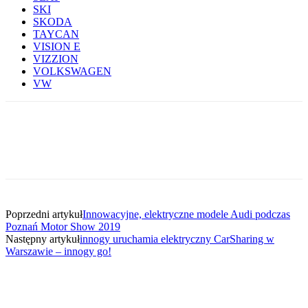
SKI
SKODA
TAYCAN
VISION E
VIZZION
VOLKSWAGEN
VW
Poprzedni artykuł
Innowacyjne, elektryczne modele Audi podczas
Poznań Motor Show 2019
Następny artykuł
innogy uruchamia elektryczny CarSharing w
Warszawie – innogy go!