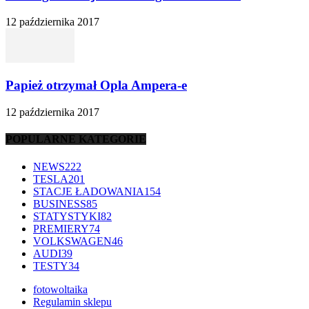
12 października 2017
Papież otrzymał Opla Ampera-e
12 października 2017
POPULARNE KATEGORIE
NEWS
222
TESLA
201
STACJE ŁADOWANIA
154
BUSINESS
85
STATYSTYKI
82
PREMIERY
74
VOLKSWAGEN
46
AUDI
39
TESTY
34
fotowoltaika
Regulamin sklepu