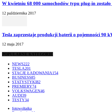
W kwietniu 68 000 samochodów typu plug-in zostało 
12 października 2017
Tesla zaprzestaje produkcji baterii o pojemności 90 
12 maja 2017
POPULARNE KATEGORIE
NEWS
222
TESLA
201
STACJE ŁADOWANIA
154
BUSINESS
85
STATYSTYKI
82
PREMIERY
74
VOLKSWAGEN
46
AUDI
39
TESTY
34
fotowoltaika