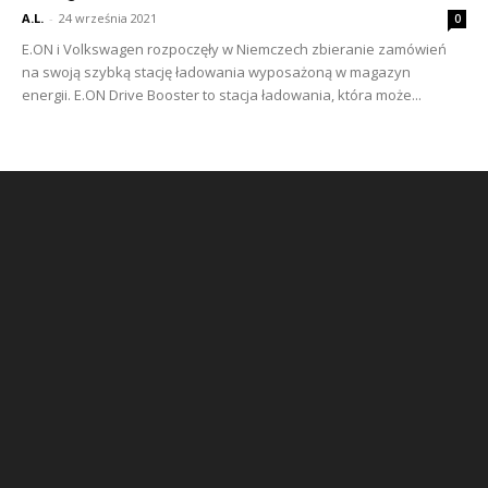
A.L.
-
24 września 2021
0
E.ON i Volkswagen rozpoczęły w Niemczech zbieranie zamówień
na swoją szybką stację ładowania wyposażoną w magazyn
energii. E.ON Drive Booster to stacja ładowania, która może...