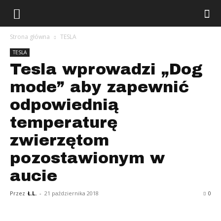
Strona główna
TESLA
TESLA
Tesla wprowadzi „Dog
mode” aby zapewnić
odpowiednią
temperaturę
zwierzętom
pozostawionym w
aucie
Przez
Ł.L.
-
21 października 2018
0