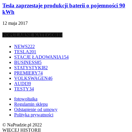
Tesla zaprzestaje produkcji baterii o pojemności 90
kWh
12 maja 2017
POPULARNE KATEGORIE
NEWS
222
TESLA
201
STACJE ŁADOWANIA
154
BUSINESS
85
STATYSTYKI
82
PREMIERY
74
VOLKSWAGEN
46
AUDI
39
TESTY
34
fotowoltaika
Regulamin sklepu
Odstąpienie od umowy
Polityka prywatności
© NaPradzie.pl 2022
WIĘCEJ HISTORII