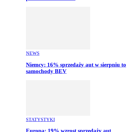
NEWS
Niemcy: 16% sprzedaży aut w sierpniu to
samochody BEV
STATYSTYKI
Europa: 19% wzrost sprzedaży aut