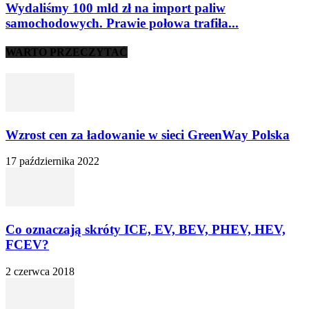
Wydaliśmy 100 mld zł na import paliw
samochodowych. Prawie połowa trafiła...
WARTO PRZECZYTAĆ
Wzrost cen za ładowanie w sieci GreenWay Polska
17 października 2022
Co oznaczają skróty ICE, EV, BEV, PHEV, HEV,
FCEV?
2 czerwca 2018