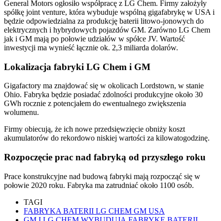
General Motors ogłosiło współpracę z LG Chem. Firmy założyły
spółkę joint venture, która wybuduje wspólną gigafabrykę w USA i
będzie odpowiedzialna za produkcję baterii litowo-jonowych do
elektrycznych i hybrydowych pojazdów GM. Zarówno LG Chem
jak i GM mają po połowie udziałów w spółce JV. Wartość
inwestycji ma wynieść łącznie ok. 2,3 miliarda dolarów.
Lokalizacja fabryki LG Chem i GM
Gigafactory ma znajdować się w okolicach Lordstown, w stanie
Ohio. Fabryka będzie posiadać zdolności produkcyjne około 30
GWh rocznie z potencjałem do ewentualnego zwiększenia
wolumenu.
Firmy obiecują, że ich nowe przedsięwzięcie obniży koszt
akumulatorów do rekordowo niskiej wartości za kilowatogodzinę.
Rozpoczęcie prac nad fabryką od przyszłego roku
Prace konstrukcyjne nad budową fabryki mają rozpocząć się w
połowie 2020 roku. Fabryka ma zatrudniać około 1100 osób.
TAGI
FABRYKA BATERII LG CHEM GM USA
GM I LG CHEM WYBUDUJĄ FABRYKĘ BATERII