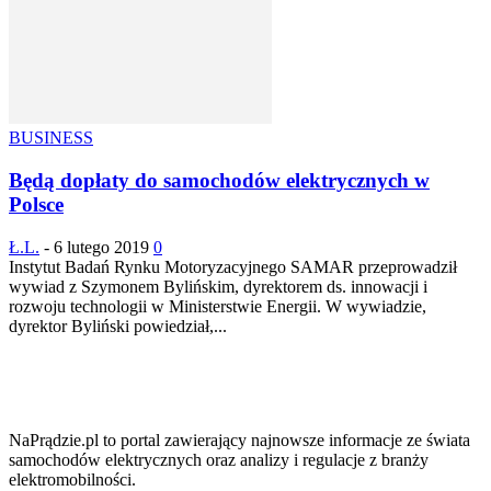
BUSINESS
Będą dopłaty do samochodów elektrycznych w
Polsce
Ł.L.
-
6 lutego 2019
0
Instytut Badań Rynku Motoryzacyjnego SAMAR przeprowadził
wywiad z Szymonem Bylińskim, dyrektorem ds. innowacji i
rozwoju technologii w Ministerstwie Energii. W wywiadzie,
dyrektor Byliński powiedział,...
NaPrądzie.pl to portal zawierający najnowsze informacje ze świata
samochodów elektrycznych oraz analizy i regulacje z branży
elektromobilności.