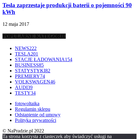
Tesla zaprzestaje produkcji baterii o pojemności 90
kWh
12 maja 2017
POPULARNE KATEGORIE
NEWS
222
TESLA
201
STACJE ŁADOWANIA
154
BUSINESS
85
STATYSTYKI
82
PREMIERY
74
VOLKSWAGEN
46
AUDI
39
TESTY
34
fotowoltaika
Regulamin sklepu
Odstąpienie od umowy
Polityka prywatności
© NaPradzie.pl 2022
Ta strona korzysta z ciasteczek aby świadczyć usługi na