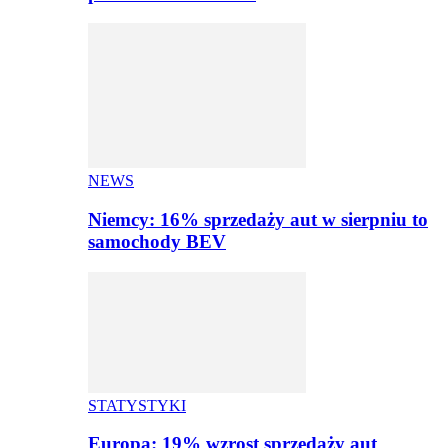
NEWS
Niemcy: 16% sprzedaży aut w sierpniu to
samochody BEV
STATYSTYKI
Europa: 19% wzrost sprzedaży aut