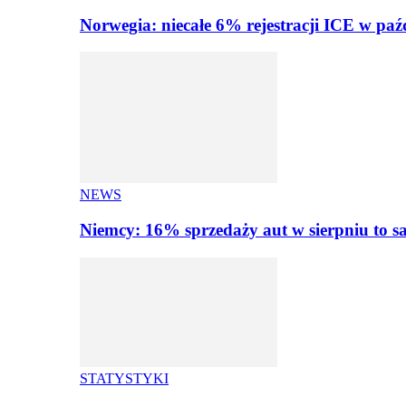
Norwegia: niecałe 6% rejestracji ICE w paź
NEWS
Niemcy: 16% sprzedaży aut w sierpniu to
STATYSTYKI