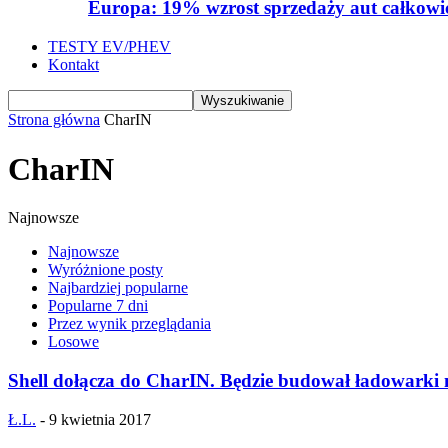
Europa: 19% wzrost sprzedaży aut całkowic
TESTY EV/PHEV
Kontakt
Strona główna
CharIN
CharIN
Najnowsze
Najnowsze
Wyróżnione posty
Najbardziej popularne
Popularne 7 dni
Przez wynik przeglądania
Losowe
Shell dołącza do CharIN. Będzie budował ładowarki 
Ł.L.
-
9 kwietnia 2017