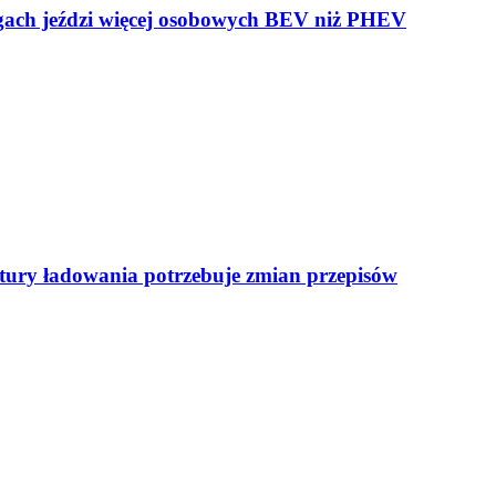
ogach jeździ więcej osobowych BEV niż PHEV
uktury ładowania potrzebuje zmian przepisów