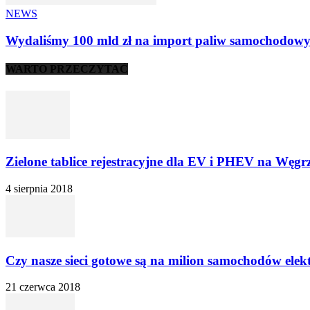
NEWS
Wydaliśmy 100 mld zł na import paliw samochodowych
WARTO PRZECZYTAĆ
Zielone tablice rejestracyjne dla EV i PHEV na Węgr
4 sierpnia 2018
Czy nasze sieci gotowe są na milion samochodów elek
21 czerwca 2018