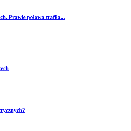
. Prawie połowa trafiła...
zech
trycznych?