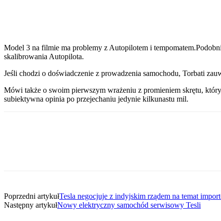
Model 3 na filmie ma problemy z Autopilotem i tempomatem.Podobnie
skalibrowania Autopilota.
Jeśli chodzi o doświadczenie z prowadzenia samochodu, Torbati zauw
Mówi także o swoim pierwszym wrażeniu z promieniem skrętu, który w
subiektywna opinia po przejechaniu jedynie kilkunastu mil.
Udział
Poprzedni artykuł
Tesla negocjuje z indyjskim rządem na temat imp
Następny artykuł
Nowy elektryczny samochód serwisowy Tesli