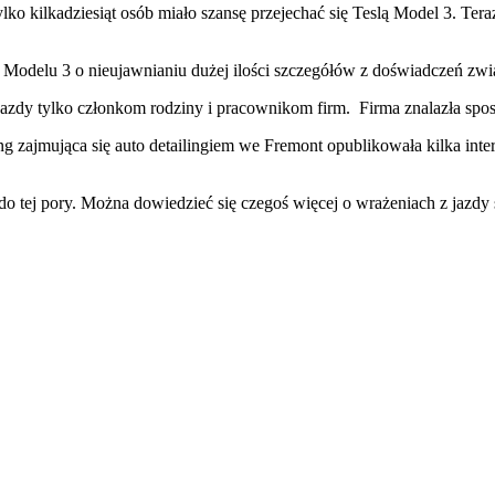
ko kilkadziesiąt osób miało szansę przejechać się Teslą Model 3. Tera
mi Modelu 3 o nieujawnianiu dużej ilości szczegółów z doświadczeń 
 pojazdy tylko członkom rodziny i pracownikom firm. Firma znalazła spo
g zajmująca się auto detailingiem we Fremont opublikowała kilka inte
k do tej pory. Można dowiedzieć się czegoś więcej o wrażeniach z jaz