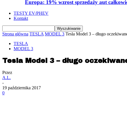
Europa: 19% wzrost sprzedaży aut całkowic
TESTY EV/PHEV
Kontakt
Strona główna
TESLA
MODEL 3
Tesla Model 3 – długo oczekiwane
TESLA
MODEL 3
Tesla Model 3 – długo oczekiwane
Przez
A.L.
-
19 października 2017
0
Udział