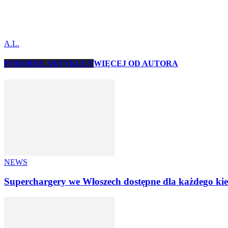
A.L.
PODOBNE ARTYKUŁY
WIĘCEJ OD AUTORA
NEWS
Superchargery we Włoszech dostępne dla każdego k