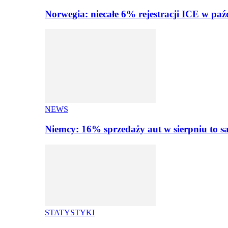
Norwegia: niecałe 6% rejestracji ICE w paź
NEWS
Niemcy: 16% sprzedaży aut w sierpniu to
STATYSTYKI