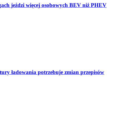
ogach jeździ więcej osobowych BEV niż PHEV
uktury ładowania potrzebuje zmian przepisów