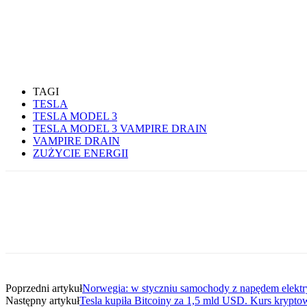
TAGI
TESLA
TESLA MODEL 3
TESLA MODEL 3 VAMPIRE DRAIN
VAMPIRE DRAIN
ZUŻYCIE ENERGII
Udział
Poprzedni artykuł
Norwegia: w styczniu samochody z napędem elektry
Następny artykuł
Tesla kupiła Bitcoiny za 1,5 mld USD. Kurs krypt