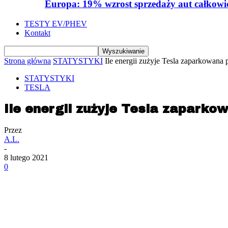
Europa: 19% wzrost sprzedaży aut całkowic
TESTY EV/PHEV
Kontakt
Strona główna
STATYSTYKI
Ile energii zużyje Tesla zaparkowana 
STATYSTYKI
TESLA
Ile energii zużyje Tesla zaparko
Przez
A.L.
-
8 lutego 2021
0
Udział