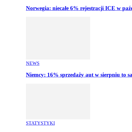
Norwegia: niecałe 6% rejestracji ICE w paź
NEWS
Niemcy: 16% sprzedaży aut w sierpniu to
STATYSTYKI