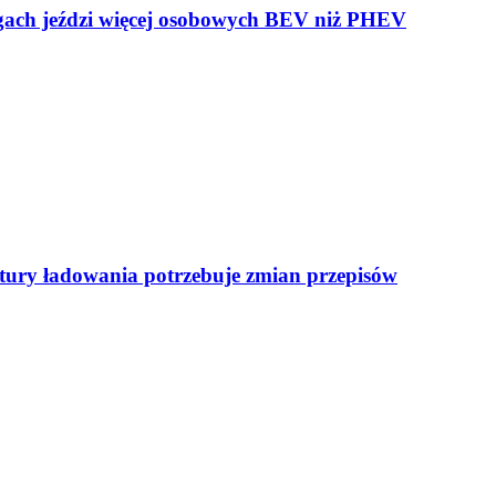
ogach jeździ więcej osobowych BEV niż PHEV
uktury ładowania potrzebuje zmian przepisów