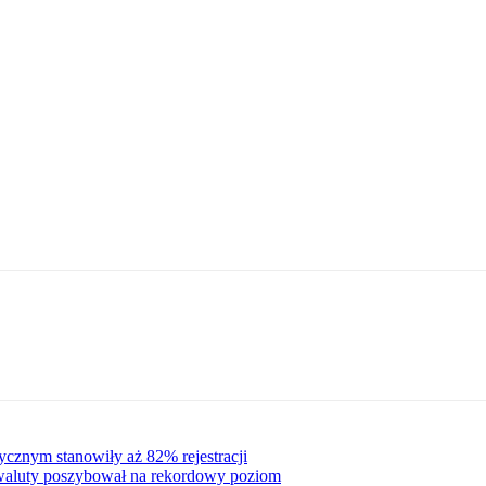
cznym stanowiły aż 82% rejestracji
owaluty poszybował na rekordowy poziom