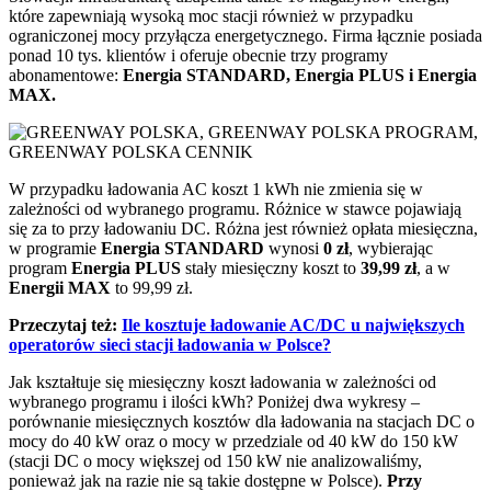
które zapewniają wysoką moc stacji również w przypadku
ograniczonej mocy przyłącza energetycznego. Firma łącznie posiada
ponad 10 tys. klientów i oferuje obecnie trzy programy
abonamentowe:
Energia STANDARD, Energia PLUS i Energia
MAX.
W przypadku ładowania AC koszt 1 kWh nie zmienia się w
zależności od wybranego programu. Różnice w stawce pojawiają
się za to przy ładowaniu DC. Różna jest również opłata miesięczna,
w programie
Energia STANDARD
wynosi
0 zł
, wybierając
program
Energia PLUS
stały miesięczny koszt to
39,99 zł
, a w
Energii MAX
to 99,99 zł.
Przeczytaj też:
Ile kosztuje ładowanie AC/DC u największych
operatorów sieci stacji ładowania w Polsce?
Jak kształtuje się miesięczny koszt ładowania w zależności od
wybranego programu i ilości kWh? Poniżej dwa wykresy –
porównanie miesięcznych kosztów dla ładowania na stacjach DC o
mocy do 40 kW oraz o mocy w przedziale od 40 kW do 150 kW
(stacji DC o mocy większej od 150 kW nie analizowaliśmy,
ponieważ jak na razie nie są takie dostępne w Polsce).
Przy