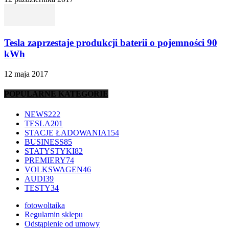
Tesla zaprzestaje produkcji baterii o pojemności 90
kWh
12 maja 2017
POPULARNE KATEGORIE
NEWS
222
TESLA
201
STACJE ŁADOWANIA
154
BUSINESS
85
STATYSTYKI
82
PREMIERY
74
VOLKSWAGEN
46
AUDI
39
TESTY
34
fotowoltaika
Regulamin sklepu
Odstąpienie od umowy