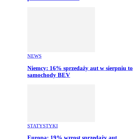
NEWS
Niemcy: 16% sprzedaży aut w sierpniu to
samochody BEV
STATYSTYKI
Europa: 19% wzrost sprzedaży aut