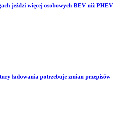
ogach jeździ więcej osobowych BEV niż PHEV
uktury ładowania potrzebuje zmian przepisów