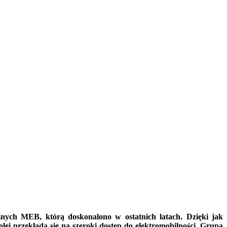
nych MEB, którą doskonalono w ostatnich latach. Dzięki jak
ei przekłada się na szeroki dostęp do elektromobilności. Grupa