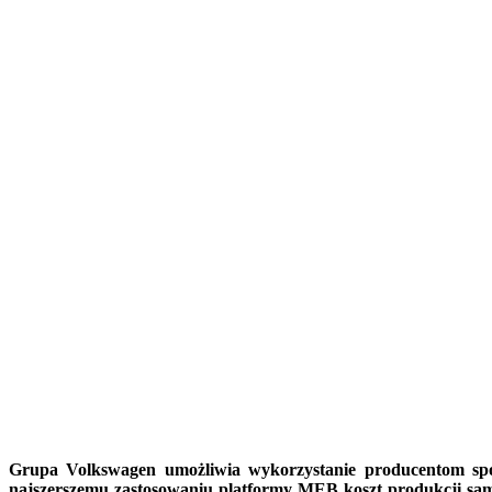
Grupa Volkswagen umożliwia wykorzystanie producentom spoz
najszerszemu zastosowaniu platformy MEB koszt produkcji samoc