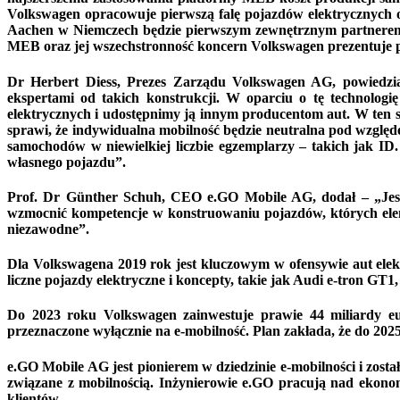
Volkswagen opracowuje pierwszą falę pojazdów elektrycznych 
Aachen w Niemczech będzie pierwszym zewnętrznym partnerem 
MEB oraz jej wszechstronność koncern Volkswagen prezentuje
Dr Herbert Diess, Prezes Zarządu Volkswagen AG, powiedzi
ekspertami od takich konstrukcji. W oparciu o tę technol
elektrycznych i udostępnimy ją innym producentom aut. W ten 
sprawi, że indywidualna mobilność będzie neutralna pod względ
samochodów w niewielkiej liczbie egzemplarzy – takich jak ID.
własnego pojazdu”.
Prof. Dr Günther Schuh, CEO e.GO Mobile AG, dodał – „Jes
wzmocnić kompetencje w konstruowaniu pojazdów, których eleme
niezawodne”.
Dla Volkswagena 2019 rok jest kluczowym w ofensywie aut elek
liczne pojazdy elektryczne i koncepty, takie jak Audi e-tron G
Do 2023 roku Volkswagen zainwestuje prawie 44 miliardy eur
przeznaczone wyłącznie na e-mobilność. Plan zakłada, że do 20
e.GO Mobile AG jest pionierem w dziedzinie e-mobilności i zo
związane z mobilnością. Inżynierowie e.GO pracują nad ekono
klientów.