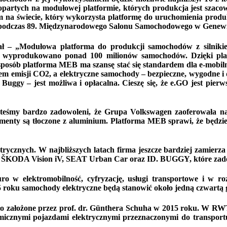
opartych na modułowej platformie, których produkcja jest szaco
na świecie, który wykorzysta platformę do uruchomienia produk
 podczas 89. Międzynarodowego Salonu Samochodowego w Genewi
ał – „Modułowa platforma do produkcji samochodów z silniki
ogię wyprodukowano ponad 100 milionów samochodów. Dzięki pl
sposób platforma MEB ma szansę stać się standardem dla e-mobi
em emisji CO2, a elektryczne samochody – bezpieczne, wygodne i 
 Buggy – jest możliwa i opłacalna. Cieszę się, że e.GO jest pie
teśmy bardzo zadowoleni, że Grupa Volkswagen zaoferowała na
nty są tłoczone z aluminium. Platforma MEB sprawi, że będziem
trycznych. W najbliższych latach firma jeszcze bardziej zamier
T1, ŠKODA Vision iV, SEAT Urban Car oraz ID. BUGGY, które zadeb
o w elektromobilność, cyfryzację, usługi transportowe i w ro
25 roku samochody elektryczne będą stanowić około jedną czwart
stało założone przez prof. dr. Günthera Schuha w 2015 roku. W 
micznymi pojazdami elektrycznymi przeznaczonymi do transport