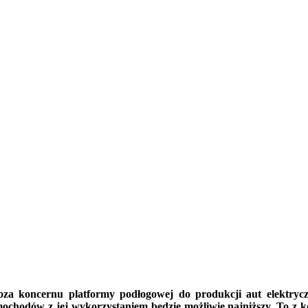
a koncernu platformy podłogowej do produkcji aut elektrycz
hodów z jej wykorzystaniem będzie możliwie najniższy. To z kol