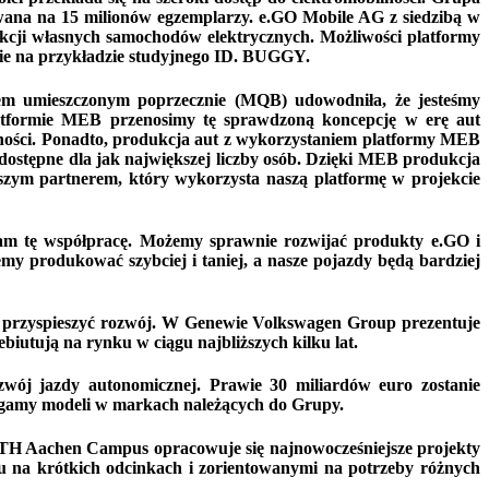
wana na 15 milionów egzemplarzy. e.GO Mobile AG z siedzibą w
cji własnych samochodów elektrycznych. Możliwości platformy
e na przykładzie studyjnego ID. BUGGY.
em umieszczonym poprzecznie (MQB) udowodniła, że jesteśmy
atformie MEB przenosimy tę sprawdzoną koncepcję w erę aut
lności. Ponadto, produkcja aut z wykorzystaniem platformy MEB
dostępne dla jak największej liczby osób. Dzięki MEB produkcja
rwszym partnerem, który wykorzysta naszą platformę w projekcie
m tę współpracę. Możemy sprawnie rozwijać produkty e.GO i
y produkować szybciej i taniej, a nasze pojazdy będą bardziej
za przyspieszyć rozwój. W Genewie Volkswagen Group prezentuje
iutują na rynku w ciągu najbliższych kilku lat.
zwój jazdy autonomicznej. Prawie 30 miliardów euro zostanie
ą gamy modeli w markach należących do Grupy.
RWTH Aachen Campus opracowuje się najnowocześniejsze projekty
u na krótkich odcinkach i zorientowanymi na potrzeby różnych