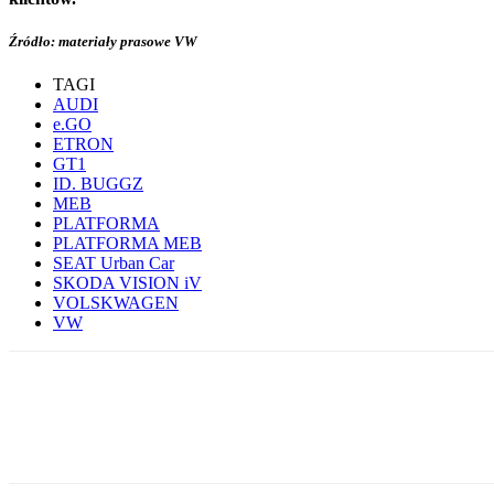
Źródło: materiały prasowe VW
TAGI
AUDI
e.GO
ETRON
GT1
ID. BUGGZ
MEB
PLATFORMA
PLATFORMA MEB
SEAT Urban Car
SKODA VISION iV
VOLSKWAGEN
VW
Udział