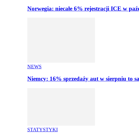
Norwegia: niecałe 6% rejestracji ICE w paź
NEWS
Niemcy: 16% sprzedaży aut w sierpniu to
STATYSTYKI