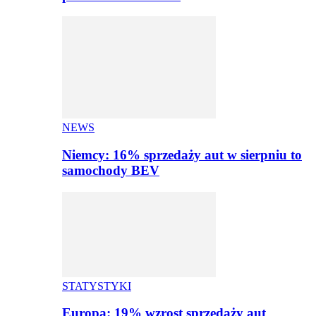
NEWS
Niemcy: 16% sprzedaży aut w sierpniu to
samochody BEV
STATYSTYKI
Europa: 19% wzrost sprzedaży aut