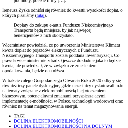
podmioty, polskie firmy (…).
Ireneusz Zyska odniósł się również do kwestii wysokości dopłat, o
których pisaliśmy (
tutaj
).
Dopłaty do zakupu e-aut z Funduszu Niskoemisyjnego
Transportu będą mniejsze, by jak najwięcej
beneficjentów z nich skorzystało.
Wiceminister powiedział, że po utworzeniu Ministerstwa Klimatu
kwota dopłat do pojazdów elektrycznych z Funduszu
Niskoemisyjnego Transportu została poddana inwentaryzacji. Co
prawda wiceminister nie zdradził jeszcze dokładnie jaka to będzie
kwota, ale powiedział, że w związku ze zniesieniem
opodatkowania, będzie ona niższa.
W trakcie całego Gospodarczego Otwarcia Roku 2020 odbyły się
również trzy panele dyskusyjne, gdzie uczestnicy dyskutowali m.in.
na tematy związane z elektromobilnością i jej otoczeniem
biznesowym, potencjalnymi zmianami przyspieszającymi
implementację e-mobilności w Polsce, technologii wodorowej oraz
również na temat magazynowania energii.
TAGI
DOLINA ELEKTROMOBILNOŚCI
DOLINA ELEKTROMOBILNOŚCI NA DOLNYM