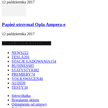
12 października 2017
Papież otrzymał Opla Ampera-e
12 października 2017
POPULARNE KATEGORIE
NEWS
222
TESLA
201
STACJE ŁADOWANIA
154
BUSINESS
85
STATYSTYKI
82
PREMIERY
74
VOLKSWAGEN
46
AUDI
39
TESTY
34
fotowoltaika
Regulamin sklepu
Odstąpienie od umowy