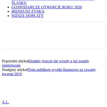
ŚLĄSKU
GOSPODARCZE OTWARCIE ROKU 2020
IRENEUSZ ZYSKA
NIŻSZE DOPŁATY
Poprzedni artykuł
Dopłaty jeszcze nie weszły a już zostały
zmniejszone
Następny artykuł
Tesla publikuje wyniki finansowe za czwarty
kwartał 2019
A.L.