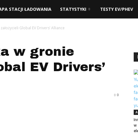
adzie.pl
APA STACJI ŁADOWANIA
STATYSTYKI
TESTY EV/PHEV
założycieli Global EV Drivers’ Alliance
ka w gronie
obal EV Drivers’
0
A
In
w 
el