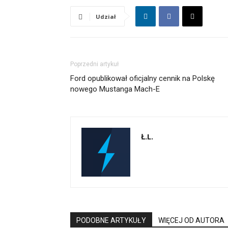
Udział
Poprzedni artykuł
Ford opublikował oficjalny cennik na Polskę
nowego Mustanga Mach-E
Ł.L.
PODOBNE ARTYKUŁY
WIĘCEJ OD AUTORA