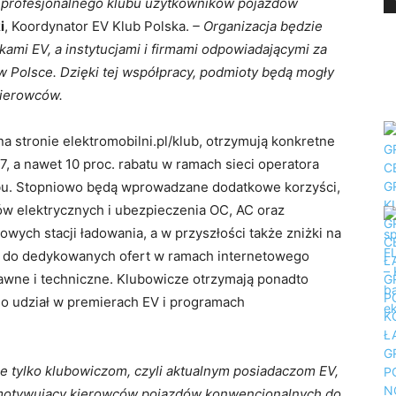
 profesjonalnego klubu użytkowników pojazdów
i
, Koordynator EV Klub Polska.
– Organizacja będzie
kami EV, a instytucjami i firmami odpowiadającymi za
w Polsce. Dzięki tej współpracy, podmioty będą mogły
kierowców.
 na stronie elektromobilni.pl/klub, otrzymują konkretne
, 7, a nawet 10 proc. rabatu w ramach sieci operatora
ubu. Stopniowo będą wprowadzane dodatkowe korzyści,
ów elektrycznych i ubezpieczenia OC, AC oraz
owych stacji ładowania, a w przyszłości także zniżki na
ęp do dedykowanych ofert w ramach internetowego
awne i techniczne. Klubowicze otrzymają ponadto
o udział w premierach EV i programach
e tylko klubowiczom, czyli aktualnym posiadaczom EV,
 motywujący kierowców pojazdów konwencjonalnych do