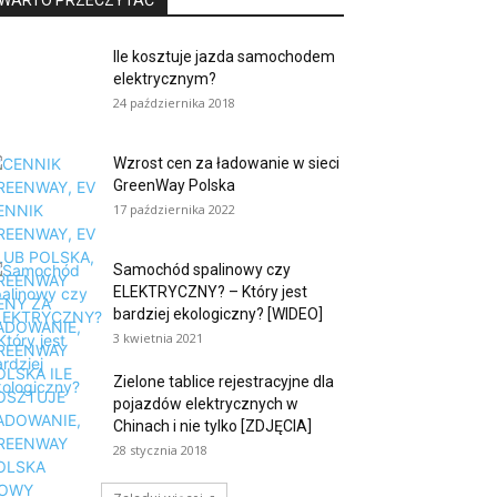
WARTO PRZECZYTAĆ
Ile kosztuje jazda samochodem
elektrycznym?
24 października 2018
Wzrost cen za ładowanie w sieci
GreenWay Polska
17 października 2022
Samochód spalinowy czy
ELEKTRYCZNY? – Który jest
bardziej ekologiczny? [WIDEO]
3 kwietnia 2021
Zielone tablice rejestracyjne dla
pojazdów elektrycznych w
Chinach i nie tylko [ZDJĘCIA]
28 stycznia 2018