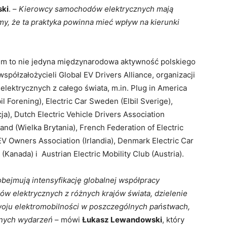
ki
. –
Kierowcy samochodów elektrycznych mają
y, że ta praktyka powinna mieć wpływ na kierunki
em to nie jedyna międzynarodowa aktywność polskiego
spółzałożycieli Global EV Drivers Alliance, organizacji
lektrycznych z całego świata, m.in. Plug in America
l Forening), Electric Car Sweden (Elbil Sverige),
ja), Dutch Electric Vehicle Drivers Association
land (Wielka Brytania), French Federation of Electric
 EV Owners Association (Irlandia), Denmark Electric Car
 (Kanada) i Austrian Electric Mobility Club (Austria).
obejmują intensyfikację globalnej współpracy
 elektrycznych z różnych krajów świata, dzielenie
zwoju elektromobilności w poszczególnych państwach,
lnych wydarzeń
– mówi
Łukasz Lewandowski
, który