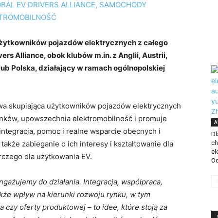
użytkowników pojazdów elektrycznych z całego
rs Alliance, obok klubów m.in. z Anglii, Austrii,
Klub Polska, działający w ramach ogólnopolskiej
atywa skupiająca użytkowników pojazdów elektrycznych
onków, upowszechnia elektromobilność i promuje
A
ntegracja, pomoc i realne wsparcie obecnych i
Dl
akże zabieganie o ich interesy i kształtowanie dla
ch
el
czego dla użytkowania EV.
Od
gażujemy do działania. Integracja, współpraca,
akże wpływ na kierunki rozwoju rynku, w tym
 czy oferty produktowej – to idee, które stoją za