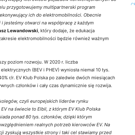
elu przygotowujemy multipartnerski program
zekonywujący ich do elektromobilności. Obecnie
i jesteśmy otwarci na współpracę z każdym
asz Lewandowski
, który dodaje, że edukacja
akresie elektromobilności będzie również ważnym
zy poziom rozwoju. W 2020 r. liczba
ektrycznych (BEV i PHEV) wyniosła niemal 10 tys.
140% r/r. EV Klub Polska po zaledwie dwóch miesiącach
wnych członków i cały czas dynamicznie się rozwija.
olegów, czyli europejskich liderów rynku
EV na świecie to Elbil, z którym EV Klub Polska
siada ponad 80 tys. członków, dzięki którym
z uwzględnieniem realnych potrzeb kierowców EV. Na
ji zyskują wszystkie strony i taki cel stawiamy przed