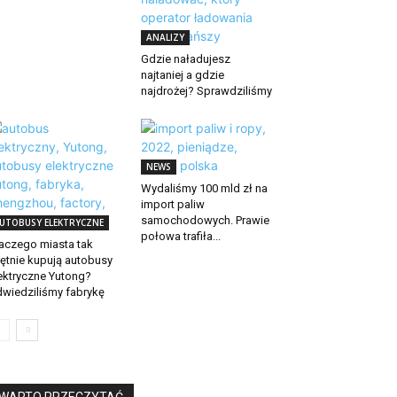
ANALIZY
Gdzie naładujesz
najtaniej a gdzie
najdrożej? Sprawdziliśmy
NEWS
Wydaliśmy 100 mld zł na
import paliw
samochodowych. Prawie
UTOBUSY ELEKTRYCZNE
połowa trafiła...
aczego miasta tak
ętnie kupują autobusy
ektryczne Yutong?
wiedziliśmy fabrykę