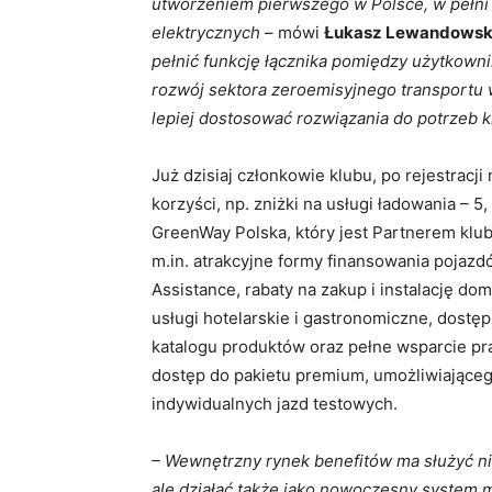
utworzeniem pierwszego w Polsce, w pełni
elektrycznych
– mówi
Łukasz Lewandowsk
pełnić funkcję łącznika pomiędzy użytkowni
rozwój sektora zeroemisyjnego transportu 
lepiej dostosować rozwiązania do potrzeb 
Już dzisiaj członkowie klubu, po rejestracji
korzyści, np. zniżki na usługi ładowania – 5
GreenWay Polska, który jest Partnerem kl
m.in. atrakcyjne formy finansowania pojazd
Assistance, rabaty na zakup i instalację dom
usługi hotelarskie i gastronomiczne, dost
katalogu produktów oraz pełne wsparcie pr
dostęp do pakietu premium, umożliwiająceg
indywidualnych jazd testowych.
– Wewnętrzny rynek benefitów ma służyć ni
ale działać także jako nowoczesny system