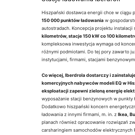
Hiszpański dostawca energii chce w ciągu p
150 000 punktów ładowania
w gospodarstw
autostradach. Koncepcja projektu instalacji s
kilometrów, stacje 150 kW co 100 kilometr
kompleksowa inwestycja wymaga od koncer
różnymi podmiotami. Do tej pory zawarto 
instytucjami, firmami, stacjami benzynowym
Co więcej, Iberdrola dostarczy i zainstalu
komercyjnych nabywców modeli EQ w Hisz
eksploatacji zapewni zieloną energię elek
wyposażanie stacji benzynowych w punkty ła
Dodatkowo hiszpański koncern energetyczny
ładowania z innymi firmami, m. in. z
Ikea, B
planach również opracowanie rozwiązań zwią
carsharingiem samochodów elektrycznych Fer