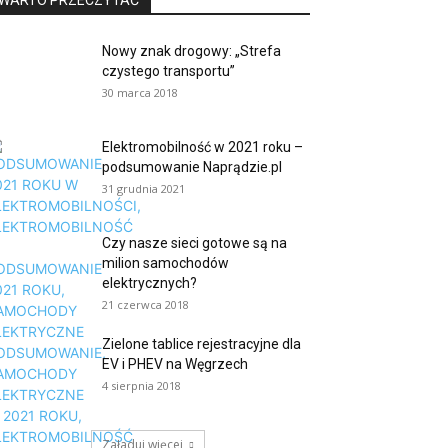
WARTO PRZECZYTAĆ
Nowy znak drogowy: „Strefa
czystego transportu”
30 marca 2018
Elektromobilność w 2021 roku –
podsumowanie Naprądzie.pl
31 grudnia 2021
Czy nasze sieci gotowe są na
milion samochodów
elektrycznych?
21 czerwca 2018
Zielone tablice rejestracyjne dla
EV i PHEV na Węgrzech
4 sierpnia 2018
Załaduj więcej