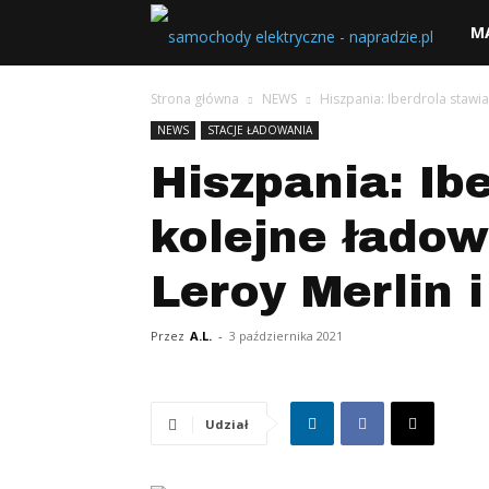
NaPr
M
Strona główna
NEWS
Hiszpania: Iberdrola stawia
NEWS
STACJE ŁADOWANIA
Hiszpania: Ib
kolejne ładow
Leroy Merlin i
Przez
A.L.
-
3 października 2021
Udział