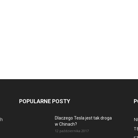
POPULARNE POSTY
P
Dlaczego Tesla jest tak droga
ch
N
w Chinach?
T
12 października 2017
S