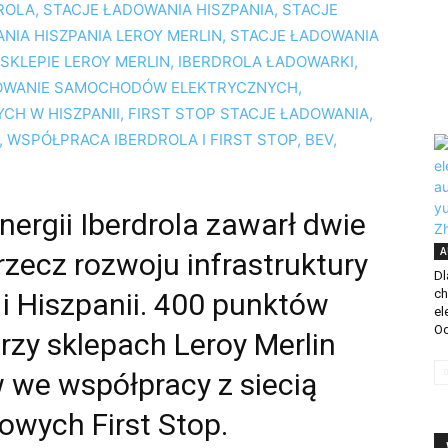
ergii Iberdrola zawarł dwie
A
rzecz rozwoju infrastruktury
Dl
ch
 i Hiszpanii. 400 punktów
el
Od
zy sklepach Leroy Merlin
 we współpracy z siecią
wych First Stop.