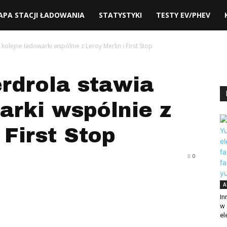
adzie.pl
APA STACJI ŁADOWANIA
STATYSTYKI
TESTY EV/PHEV
 kolejne ładowarki wspólnie z Leroy Merlin i First Stop
erdrola stawia
arki wspólnie z
 First Stop
0
A
In
w 
el