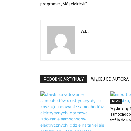
programie „Mój elektryk”
A.L.
PODOBNE ARTYKUŁY
WIĘCEJ OD AUTORA
NEWS
Wydaliśmy 1
samochodow
trafiła do Ro