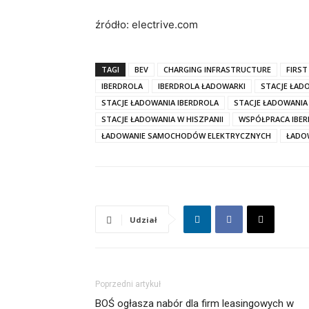
źródło: electrive.com
TAGI
BEV
CHARGING INFRASTRUCTURE
FIRST
IBERDROLA
IBERDROLA ŁADOWARKI
STACJE ŁAD
STACJE ŁADOWANIA IBERDROLA
STACJE ŁADOWANIA
STACJE ŁADOWANIA W HISZPANII
WSPÓŁPRACA IBER
ŁADOWANIE SAMOCHODÓW ELEKTRYCZNYCH
ŁADO
Udział
Poprzedni artykuł
BOŚ ogłasza nabór dla firm leasingowych w