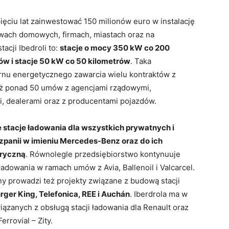
ięciu lat zainwestować 150 milionów euro w instalację
ach domowych, firmach, miastach oraz na
tacji Ibedroli to:
stacje o mocy 350 kW co 200
ów i stacje 50 kW co 50 kilometrów
. Taka
nu energetycznego zawarcia wielu kontraktów z
już ponad 50 umów z agencjami rządowymi,
i, dealerami oraz z producentami pojazdów.
je stacje ładowania dla wszystkich prywatnych i
panii w imieniu Mercedes-Benz oraz do ich
tryczną
. Równolegle przedsiębiorstwo kontynuuje
dowania w ramach umów z Avia, Ballenoil i Valcarcel.
 prowadzi też projekty związane z budową stacji
urger King, Telefonica, REE i Auchán
. Iberdrola ma w
zanych z obsługą stacji ładowania dla Renault oraz
rovial – Zity.