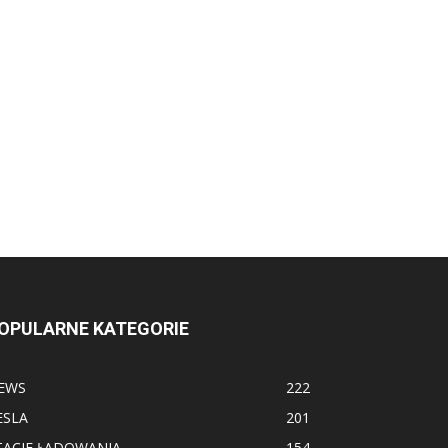
OPULARNE KATEGORIE
EWS
222
ESLA
201
TACJE ŁADOWANIA
154