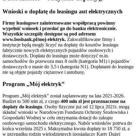
Wnioski o dopłatę do leasingu aut elektrycznych
Firmy leasingowe zainteresowane współpracą powinny
wypełnić wniosek i przesłać go do banku elektronicznie.
Wszystkie szczegóły dostępne są pod adresem
www.bosbank.pl/moj-elektryk.
Zakwalifikowane firmy i
instytucje będą mogły liczyć na dopłaty do kosztów leasingu
fabrycznie nowych elektrycznych pojazdów osobowych i
dostawczych. Dopłata do leasingu może dotyczyć m.in.
samochodów do przewozu max 8 osób (kategoria M1) i pojazdów
dostawczych o masie do 3,5 t (kategoria N1). Dopłatami do leasingu
nie są objęte pojazdy ciężarowe i autobusy.
Program „Mój elektryk”
Program „Mój elektryk” został zaplanowany na lata 2021-2026.
Budżet to 500 mln zł, z czego
400 mln zł jest przeznaczone na
dopłaty do leasingu
. Osoby fizyczne już od 12 lipca 2021r. mogą
składać wnioski w Narodowym Funduszu Ochrony Środowiska i
Gospodarki Wodnej w celu otrzymania dotacji do zakupu
osobowego samochodu elektrycznego. Nabór wniosków potrwa do
końca września 2025 r. Maksymalna kwota dopłaty to 18 750 zł, a
w przypadku rodzin wielodzietnych (posiadaczy Karty Dużej