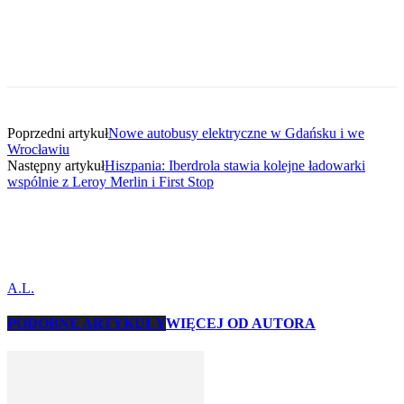
Poprzedni artykuł
Nowe autobusy elektryczne w Gdańsku i we
Wrocławiu
Następny artykuł
Hiszpania: Iberdrola stawia kolejne ładowarki
wspólnie z Leroy Merlin i First Stop
A.L.
PODOBNE ARTYKUŁY
WIĘCEJ OD AUTORA