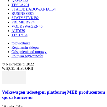
NEWS
222
TESLA
201
STACJE ŁADOWANIA
154
BUSINESS
85
STATYSTYKI
82
PREMIERY
74
VOLKSWAGEN
46
AUDI
39
TESTY
34
fotowoltaika
Regulamin sklepu
Odstąpienie od umowy
Polityka prywatności
© NaPradzie.pl 2022
WIĘCEJ HISTORII
Volkswagen udostępni platformę MEB producentom
spoza koncernu
19 maja 2019