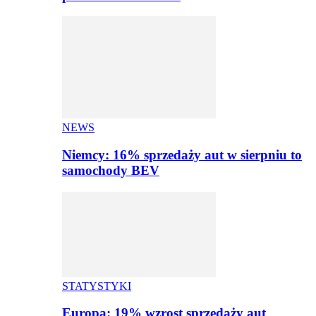
NEWS
Niemcy: 16% sprzedaży aut w sierpniu to
samochody BEV
STATYSTYKI
Europa: 19% wzrost sprzedaży aut