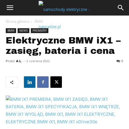
Strona główna
BMW
BMW
NEWS
PREMIERY
Elektryczne BMW iX1 –
zasięg, bateria i cena
Przez
A.L.
-
2 czerwca 2022
0