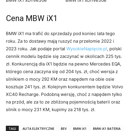
Cena MBW iX1
BMW iX1 ma trafić do sprzedaży pod koniec lata tego
roku. Za to dostawy mają ruszyć na przełomie 2022 i
2023 roku. Jak podaje portal
WysokieNapięcie.pl
, polski
cennik modelu będzie się zaczynać w okolicach 225 tys.
zł. Konkurencją dla iX1 będzie na pewno Mercedes EQA,
którego cena zaczyna się od 204 tys. zł, choć wersja z
silnikiem o mocy 292 KM oraz napędem na obie osie
kosztuje 241 tys. zł. Kolejnym konkurentem będzie Volvo
XC40 Recharge. Podobną wersję, choć z napędem tylko
na przód, ale za to ze zbliżoną pojemnością baterii oraz
silnik o mocy 231 KM, kupimy za 218 tys. zł.
TAGI
AUTA ELEKTRYCZNE
BEV
BMW iX1
BMW iX1 BATERIA