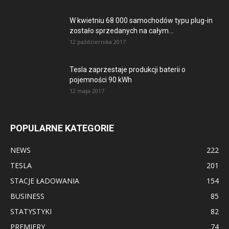
W kwietniu 68 000 samochodów typu plug-in
zostało sprzedanych na całym...
12 października 2017
Tesla zaprzestaje produkcji baterii o
pojemności 90 kWh
12 maja 2017
POPULARNE KATEGORIE
NEWS
222
TESLA
201
STACJE ŁADOWANIA
154
BUSINESS
85
STATYSTYKI
82
PREMIERY
74