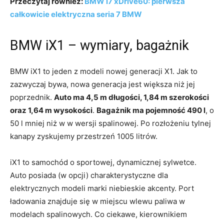
Przeczytaj również:
BMW i7 xDrive60: pierwsza
całkowicie elek
tryczna seria 7 BMW
BMW iX1 – wymiary, bagażnik
BMW iX1 to jeden z modeli nowej generacji X1. Jak to
zazwyczaj bywa, nowa generacja jest większa niż jej
poprzednik.
Auto ma 4,5 m długości, 1,84 m szerokości
oraz 1,64 m wysokości
.
Bagażnik ma pojemność 490 l
, o
50 l mniej niż w w wersji spalinowej. Po rozłożeniu tylnej
kanapy zyskujemy przestrzeń 1005 litrów.
iX1 to samochód o sportowej, dynamicznej sylwetce.
Auto posiada (w opcji) charakterystyczne dla
elektrycznych modeli marki niebieskie akcenty. Port
ładowania znajduje się w miejscu wlewu paliwa w
modelach spalinowych. Co ciekawe, kierownikiem