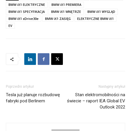
BMW iX1 ELEKTRYCZNE
BMW iX1 PREMIERA
BMW iX1 SPECYFIKACJA
BMW iX1 WNĘTRZE
BMW iX1 WYGLĄD
BMW iX1 xDrive30e
BMW iX1 ZASIĘG
ELEKTRYCZNE BMW iX1
EV
Poprzedni artykuł
Następny artykuł
Tesla już planuje rozbudowę
Stan elektromobilności na
fabryki pod Berlinem
świecie – raport IEA Global EV
Outlook 2022