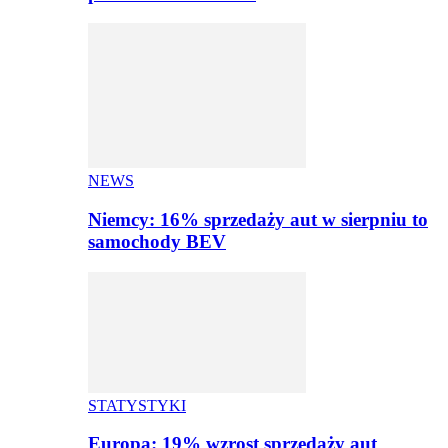
NEWS
Niemcy: 16% sprzedaży aut w sierpniu to
samochody BEV
STATYSTYKI
Europa: 19% wzrost sprzedaży aut