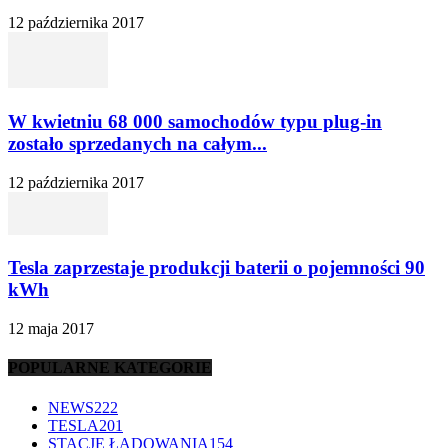
12 października 2017
W kwietniu 68 000 samochodów typu plug-in
zostało sprzedanych na całym...
12 października 2017
Tesla zaprzestaje produkcji baterii o pojemności 90
kWh
12 maja 2017
POPULARNE KATEGORIE
NEWS
222
TESLA
201
STACJE ŁADOWANIA
154