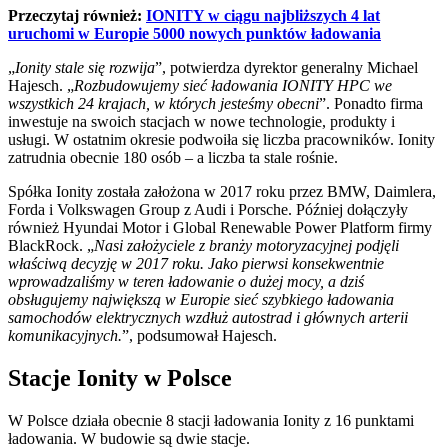
Przeczytaj również:
IONITY w ciągu najbliższych 4 lat
uruchomi w Europie 5000 nowych punktów ładowania
„
Ionity stale się rozwija
”, potwierdza dyrektor generalny Michael
Hajesch. „
Rozbudowujemy sieć ładowania IONITY HPC we
wszystkich 24 krajach, w których jesteśmy obecni
”. Ponadto firma
inwestuje na swoich stacjach w nowe technologie, produkty i
usługi. W ostatnim okresie podwoiła się liczba pracowników. Ionity
zatrudnia obecnie 180 osób – a liczba ta stale rośnie.
Spółka Ionity została założona w 2017 roku przez BMW, Daimlera,
Forda i Volkswagen Group z Audi i Porsche. Później dołączyły
również Hyundai Motor i Global Renewable Power Platform firmy
BlackRock. „
Nasi założyciele z branży motoryzacyjnej podjęli
właściwą decyzję w 2017 roku. Jako pierwsi konsekwentnie
wprowadzaliśmy w teren ładowanie o dużej mocy, a dziś
obsługujemy największą w Europie sieć szybkiego ładowania
samochodów elektrycznych wzdłuż autostrad i głównych arterii
komunikacyjnych.
”, podsumował Hajesch.
Stacje Ionity w Polsce
W Polsce działa obecnie 8 stacji ładowania Ionity z 16 punktami
ładowania. W budowie są dwie stacje.