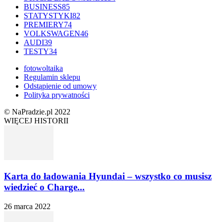
BUSINESS
85
STATYSTYKI
82
PREMIERY
74
VOLKSWAGEN
46
AUDI
39
TESTY
34
fotowoltaika
Regulamin sklepu
Odstąpienie od umowy
Polityka prywatności
© NaPradzie.pl 2022
WIĘCEJ HISTORII
Karta do ładowania Hyundai – wszystko co musisz
wiedzieć o Charge...
26 marca 2022