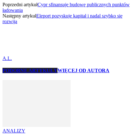
Poprzedni artykuł
Cypr sfinansuje budowę publicznych punktów
ładowania
Następny artykuł
Eleport pozyskuje kapitał i nadal szybko się
rozwija
A.L.
PODOBNE ARTYKUŁY
WIĘCEJ OD AUTORA
ANALIZY