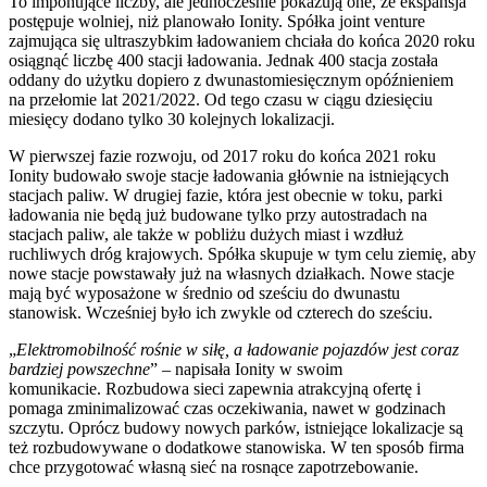
To imponujące liczby, ale jednocześnie pokazują one, że ekspansja
postępuje wolniej, niż planowało Ionity. Spółka joint venture
zajmująca się ultraszybkim ładowaniem chciała do końca 2020 roku
osiągnąć liczbę 400 stacji ładowania. Jednak 400 stacja została
oddany do użytku dopiero z dwunastomiesięcznym opóźnieniem
na przełomie lat 2021/2022. Od tego czasu w ciągu dziesięciu
miesięcy dodano tylko 30 kolejnych lokalizacji.
W pierwszej fazie rozwoju, od 2017 roku do końca 2021 roku
Ionity budowało swoje stacje ładowania głównie na istniejących
stacjach paliw. W drugiej fazie, która jest obecnie w toku, parki
ładowania nie będą już budowane tylko przy autostradach na
stacjach paliw, ale także w pobliżu dużych miast i wzdłuż
ruchliwych dróg krajowych. Spółka skupuje w tym celu ziemię, aby
nowe stacje powstawały już na własnych działkach. Nowe stacje
mają być wyposażone w średnio od sześciu do dwunastu
stanowisk. Wcześniej było ich zwykle od czterech do sześciu.
„
Elektromobilność rośnie w siłę, a ładowanie pojazdów jest coraz
bardziej powszechne
” – napisała Ionity w swoim
komunikacie. Rozbudowa sieci zapewnia atrakcyjną ofertę i
pomaga zminimalizować czas oczekiwania, nawet w godzinach
szczytu. Oprócz budowy nowych parków, istniejące lokalizacje są
też rozbudowywane o dodatkowe stanowiska. W ten sposób firma
chce przygotować własną sieć na rosnące zapotrzebowanie.