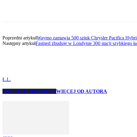
Udział
Poprzedni artykuł
Waymo zamawia 500 sztuk Chrysler Pacifica Hybrid
Następny artykuł
Fastned zbuduje w Londynie 300 stacji szybkiego ł
Ł.L.
PODOBNE ARTYKUŁY
WIĘCEJ OD AUTORA