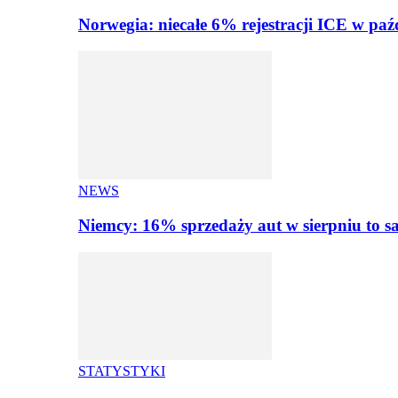
Norwegia: niecałe 6% rejestracji ICE w paź
NEWS
Niemcy: 16% sprzedaży aut w sierpniu to
STATYSTYKI