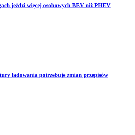
ogach jeździ więcej osobowych BEV niż PHEV
uktury ładowania potrzebuje zmian przepisów