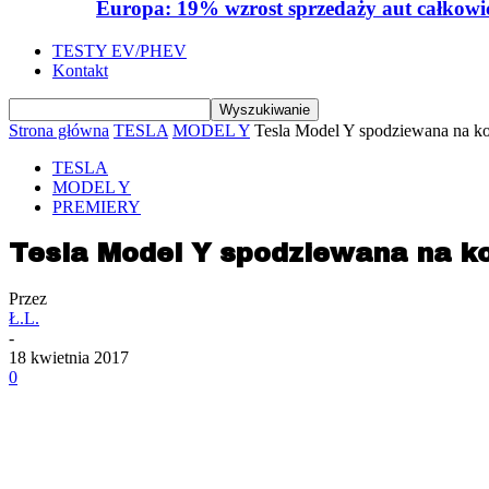
Europa: 19% wzrost sprzedaży aut całkowic
TESTY EV/PHEV
Kontakt
Strona główna
TESLA
MODEL Y
Tesla Model Y spodziewana na ko
TESLA
MODEL Y
PREMIERY
Tesla Model Y spodziewana na ko
Przez
Ł.L.
-
18 kwietnia 2017
0
Udział