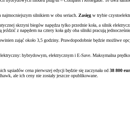
wóch hybrydowych modeli plug-in – Compass i Renegade. Te dwa samo
in najmocniejszym silnikiem w obu seriach.
Zasięg
w trybie czystoelek
nej skrzyni biegów napędza tylko przednie koła, a silnik elektryczn
ździć z napędem na cztery koła gdy oba silniki pracują jednocześnie
inien zająć około 3,5 godziny.
Prawdopodobnie będzie możliwe o
pc
elektryczny: hybrydowym, elektrycznym i E-Save.
Maksymalna prędkoś
ch sąsiadów cena pierwszej edycji będzie się zaczynała od
38 800 eu
lhawk, ale ich ceny nie zostały jeszcze opublikowane.