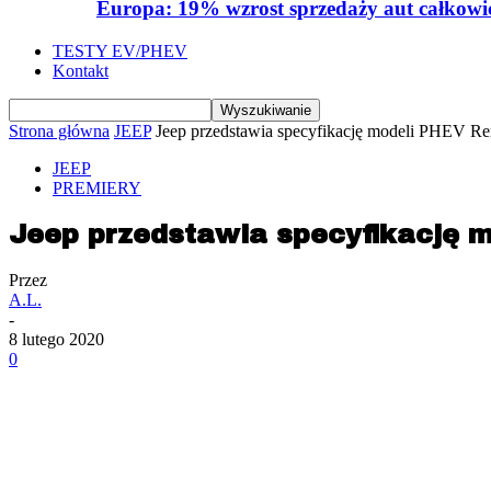
Europa: 19% wzrost sprzedaży aut całkowic
TESTY EV/PHEV
Kontakt
Strona główna
JEEP
Jeep przedstawia specyfikację modeli PHEV R
JEEP
PREMIERY
Jeep przedstawia specyfikację 
Przez
A.L.
-
8 lutego 2020
0
Udział