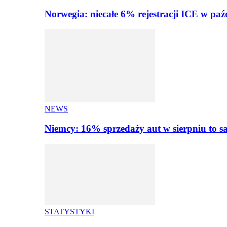
Norwegia: niecałe 6% rejestracji ICE w paź
NEWS
Niemcy: 16% sprzedaży aut w sierpniu to
STATYSTYKI