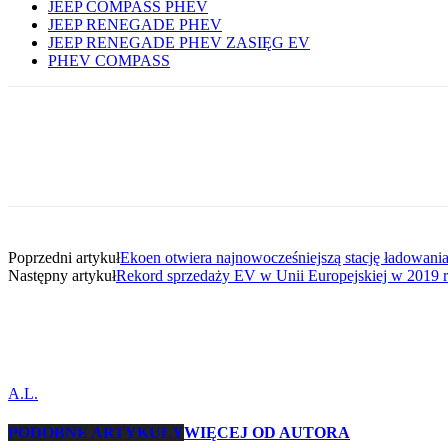
JEEP COMPASS PHEV
JEEP RENEGADE PHEV
JEEP RENEGADE PHEV ZASIĘG EV
PHEV COMPASS
Udział
Poprzedni artykuł
Ekoen otwiera najnowocześniejszą stację ładowani
Następny artykuł
Rekord sprzedaży EV w Unii Europejskiej w 2019 
A.L.
PODOBNE ARTYKUŁY
WIĘCEJ OD AUTORA