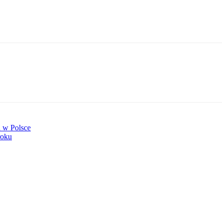
a w Polsce
roku