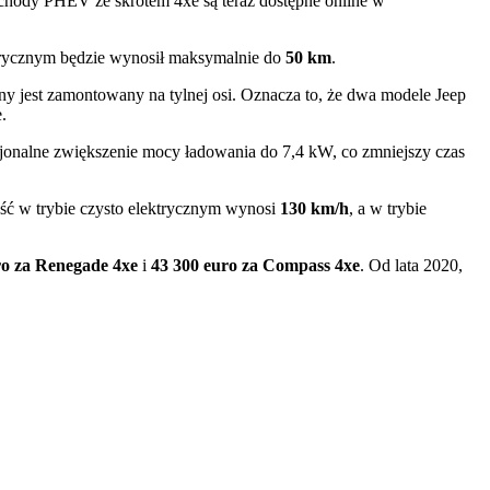
chody PHEV ze skrótem 4xe są teraz dostępne online w
trycznym będzie wynosił maksymalnie do
50 km
.
y jest zamontowany na tylnej osi.
Oznacza to, że dwa modele Jeep
.
jonalne zwiększenie mocy ładowania do 7,4 kW, co zmniejszy czas
ć w trybie czysto elektrycznym wynosi
130 km/h
, a w trybie
ro za Renegade 4xe
i
43 300 euro za Compass 4xe
.
Od lata 2020,