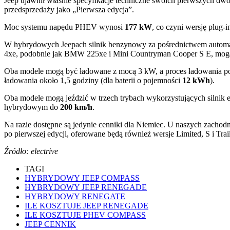
Jeep ujawnił właśnie specyfikacje techniczne swoich pierwszych d
przedsprzedaży jako „Pierwsza edycja”.
Moc systemu napędu PHEV wynosi
177 kW
, co czyni wersję plug-
W hybrydowych Jeepach silnik benzynowy za pośrednictwem automatycz
4xe, podobnie jak BMW 225xe i Mini Countryman Cooper S E, mogą je
Oba modele mogą być ładowane z mocą 3 kW, a proces ładowania pow
ładowania około 1,5 godziny (dla baterii o pojemności
12 kWh
).
Oba modele mogą jeździć w trzech trybach wykorzystujących silnik 
hybrydowym do
200 km/h
.
Na razie dostępne są jedynie cenniki dla Niemiec.
U naszych zachodni
po pierwszej edycji, oferowane będą również wersje Limited, S i Trai
Źródło: electrive
TAGI
HYBRYDOWY JEEP COMPASS
HYBRYDOWY JEEP RENEGADE
HYBRYDOWY RENEGATE
ILE KOSZTUJE JEEP RENEGADE
ILE KOSZTUJE PHEV COMPASS
JEEP CENNIK