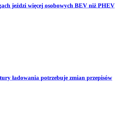
ogach jeździ więcej osobowych BEV niż PHEV
uktury ładowania potrzebuje zmian przepisów