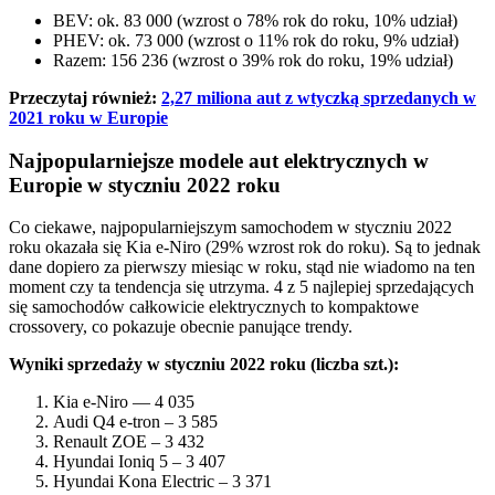
BEV: ok. 83 000 (wzrost o 78% rok do roku, 10% udział)
PHEV: ok. 73 000 (wzrost o 11% rok do roku, 9% udział)
Razem: 156 236 (wzrost o 39% rok do roku, 19% udział)
Przeczytaj również:
2,27 miliona aut z wtyczką sprzedanych w
2021 roku w Europie
Najpopularniejsze modele aut elektrycznych w
Europie w styczniu 2022 roku
Co ciekawe, najpopularniejszym samochodem w styczniu 2022
roku okazała się Kia e-Niro (29% wzrost rok do roku). Są to jednak
dane dopiero za pierwszy miesiąc w roku, stąd nie wiadomo na ten
moment czy ta tendencja się utrzyma. 4 z 5 najlepiej sprzedających
się samochodów całkowicie elektrycznych to kompaktowe
crossovery, co pokazuje obecnie panujące trendy.
Wyniki sprzedaży w styczniu 2022 roku (liczba szt.):
Kia e-Niro — 4 035
Audi Q4 e-tron – 3 585
Renault ZOE – 3 432
Hyundai Ioniq 5 – 3 407
Hyundai Kona Electric – 3 371