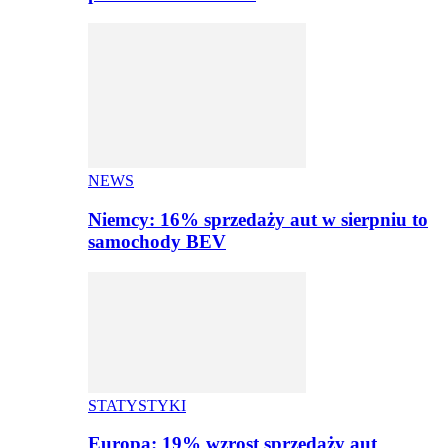
NEWS
Niemcy: 16% sprzedaży aut w sierpniu to
samochody BEV
STATYSTYKI
Europa: 19% wzrost sprzedaży aut