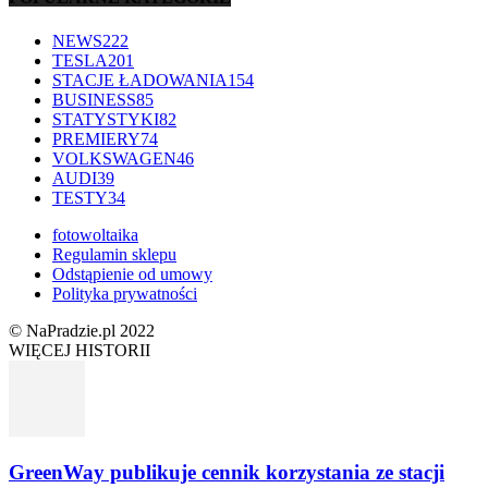
NEWS
222
TESLA
201
STACJE ŁADOWANIA
154
BUSINESS
85
STATYSTYKI
82
PREMIERY
74
VOLKSWAGEN
46
AUDI
39
TESTY
34
fotowoltaika
Regulamin sklepu
Odstąpienie od umowy
Polityka prywatności
© NaPradzie.pl 2022
WIĘCEJ HISTORII
GreenWay publikuje cennik korzystania ze stacji