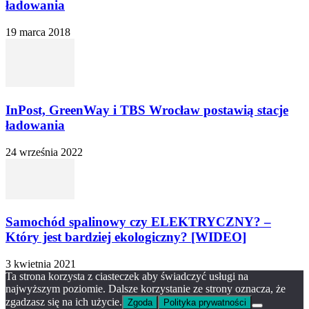
ładowania
19 marca 2018
InPost, GreenWay i TBS Wrocław postawią stacje
ładowania
24 września 2022
Samochód spalinowy czy ELEKTRYCZNY? –
Który jest bardziej ekologiczny? [WIDEO]
3 kwietnia 2021
Ta strona korzysta z ciasteczek aby świadczyć usługi na
najwyższym poziomie. Dalsze korzystanie ze strony oznacza, że
zgadzasz się na ich użycie.
Zgoda
Polityka prywatności