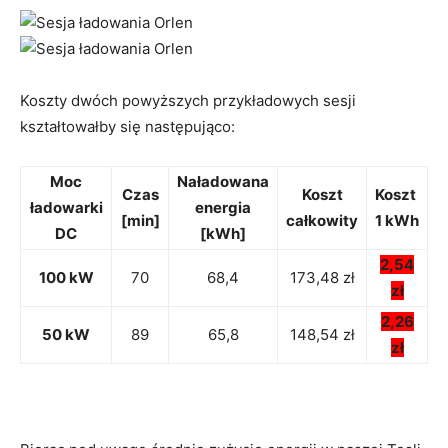
Koszty dwóch powyższych przykładowych sesji
kształtowałby się następująco:
Moc
Naładowana
Czas
Koszt
Koszt
ładowarki
energia
[min]
całkowity
1 kWh
DC
[kWh]
2,54
100 kW
70
68,4
173,48 zł
zł
2,26
50 kW
89
65,8
148,54 zł
zł