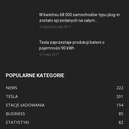
W kwietniu 68 000 samochodów typu plug-in
zostało sprzedanych na całym...
12 października 2017
Tesla zaprzestaje produkcji baterii o
pojemności 90 kWh
12 maja 2017
POPULARNE KATEGORIE
NEWS
222
TESLA
201
STACJE ŁADOWANIA
154
BUSINESS
85
STATYSTYKI
82