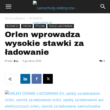
Strona główna
BUSINESS
BUSINESS
ORLEN
POLSKA
STACJE ŁADOWANIA
Orlen wprowadza
wysokie stawki za
ładowanie
Przez
A.L.
-
9 grudnia 2020
0