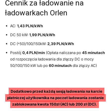
Cennik za ładowanie na
ładowarkach Orlen
AC:
1,43 PLN/kWh
DC 50 kW:
1,99 PLN/kWh
DC (˃50)/100/150kW:
2,39 PLN/kWh
Postój
0,4 PLN/min
(Opłata naliczana po
45 minutach
od rozpoczęcia ładowania dla złączy DC o mocy
50/100/150 kW lub po
60 minutach
dla złączy AC)
Dodatkowo przed każdą sesją ładowania na karcie
płatniczej użytkownika na poczet ładowania zostanie
zablokowana kwota 150zł (AC) lub 200 zł (DC).